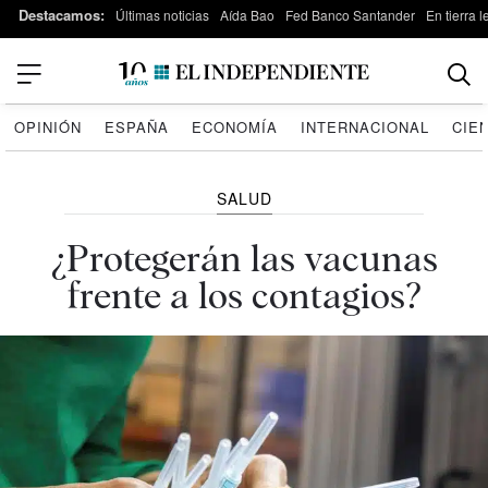
Destacamos:
Últimas noticias
Aída Bao
Fed Banco Santander
En tierra 
OPINIÓN
ESPAÑA
ECONOMÍA
INTERNACIONAL
CIE
SALUD
¿Protegerán las vacunas
frente a los contagios?