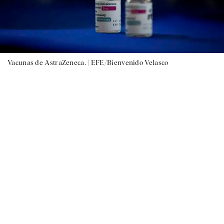
Vacunas de AstraZeneca. |
EFE/Bienvenido Velasco