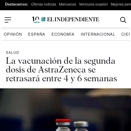
Destacamos:
Últimas noticias
Marruecos
Vehículos ocasión
Mejores pelí
OPINIÓN
ESPAÑA
ECONOMÍA
INTERNACIONAL
CIE
SALUD
La vacunación de la segunda
dosis de AstraZeneca se
retrasará entre 4 y 6 semanas