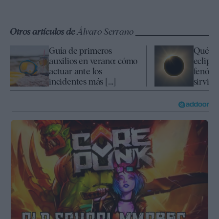
Otros artículos de
Álvaro Serrano
Guía de primeros
Qué es
auxilios en verano: cómo
eclipse
actuar ante los
fenóme
incidentes más [...]
sirvió p