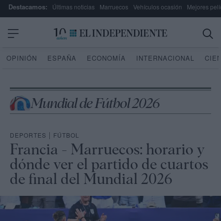
Destacamos:
Últimas noticias
Marruecos
Vehículos ocasión
Mejores pelí
OPINIÓN
ESPAÑA
ECONOMÍA
INTERNACIONAL
CIE
Mundial de Fútbol 2026
DEPORTES
|
FÚTBOL
Francia - Marruecos: horario y
dónde ver el partido de cuartos
de final del Mundial 2026