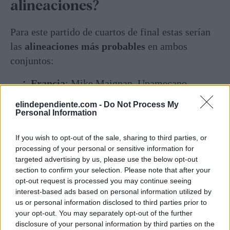
alineaciones?
Para este partido de cuartos de final estas serían
las
alineaciones más probables
en ambos
conjuntos:
Francia
: Mike Maignan, Upamecano,
Saliba, Digne, Koundé, Koné, Rabiot,
elindependiente.com -
Do Not Process My
Michael Olise, Barcola, Ousmane Dembelé y
Personal Information
Kylian Mbappé.
If you wish to opt-out of the sale, sharing to third parties, or
Marruecos
: Bono, Chadi Riad, Issa Diop,
processing of your personal or sensitive information for
Achraf Hakimi, Mazraoui, El Aynaoui,
targeted advertising by us, please use the below opt-out
section to confirm your selection. Please note that after your
Bouaddi, Ounahi, El Khannous, Brahim y
opt-out request is processed you may continue seeing
Soufiane Rahimi.
interest-based ads based on personal information utilized by
us or personal information disclosed to third parties prior to
¿A quién se enfrenta el ganador
your opt-out. You may separately opt-out of the further
disclosure of your personal information by third parties on the
de este duelo?