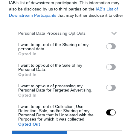
IAB’s list of downstream participants. This information may
also be disclosed by us to third parties on the
IAB’s List of
El combinado que logre salir victorioso del
Downstream Participants
that may further disclose it to other
third parties.
apasionante cara a cara entre
Francia y
Marruecos
ya tiene definido su camino en el
Personal Data Processing Opt Outs
cuadro. El ganador de este cruce se verá las caras
I want to opt-out of the Sharing of my
en semifinales contra el vencedor del partido
personal data.
Opted In
entre
España y Bélgica
, configurando un choque
de auténticas potencias que decidirá a uno de los
I want to opt-out of the Sale of my
Personal Data.
finalistas de la Copa del Mundo.
Opted In
I want to opt-out of processing my
Esta semifinal tan esperada se disputará el
Personal Data for Targeted Advertising.
próximo
martes 14 de julio a las 21:00h
en el
Opted In
imponente Dallas Stadium de Texas. Para la
I want to opt-out of Collection, Use,
Retention, Sale, and/or Sharing of my
afición española, este emparejamiento añade un
Personal Data that Is Unrelated with the
Purposes for which it was collected.
extra de emoción al torneo, ya que si
La Roja
Opted Out
consigue imponerse a los belgas, revivirá un