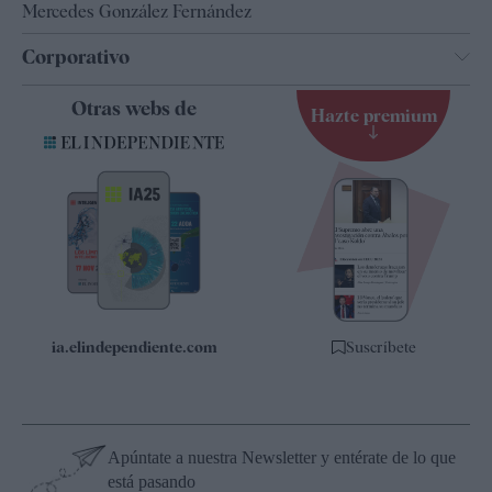
Mercedes González Fernández
Corporativo
Contacto
Otras webs de
Hazte premium
Suscripción
Newsletter
Apps
Quiénes somos
Especificaciones
ia.elindependiente.com
Suscríbete
Apúntate a nuestra Newsletter y entérate de lo que
está pasando