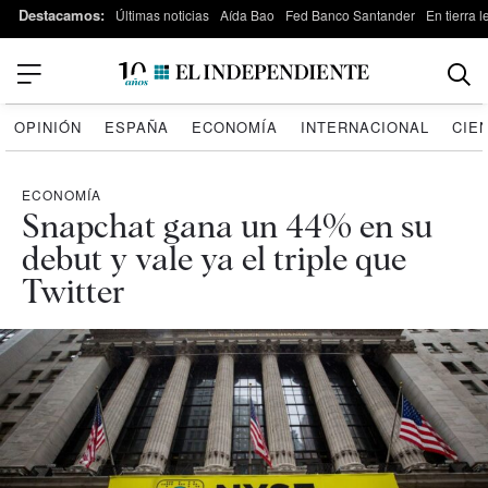
Destacamos:
Últimas noticias
Aída Bao
Fed Banco Santander
En tierra 
OPINIÓN
ESPAÑA
ECONOMÍA
INTERNACIONAL
CIE
ECONOMÍA
Snapchat gana un 44% en su
debut y vale ya el triple que
Twitter