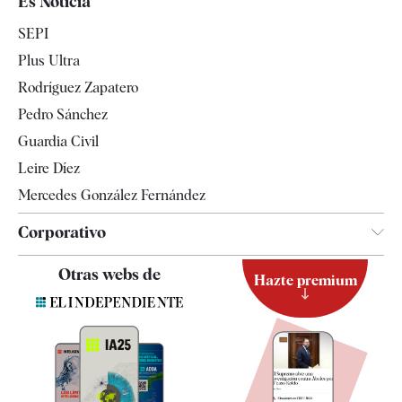
Es Noticia
Economía
SEPI
Internacional
Plus Ultra
Gente
Rodríguez Zapatero
Televisión
Pedro Sánchez
Tendencias
Guardia Civil
Leire Díez
Mercedes González Fernández
Corporativo
Contacto
Otras webs de
Hazte premium
Suscripción
Newsletter
Apps
Quiénes somos
Especificaciones