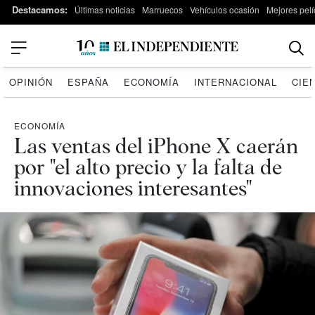
Destacamos:
Últimas noticias
Marruecos
Vehículos ocasión
Mejores pelí
OPINIÓN
ESPAÑA
ECONOMÍA
INTERNACIONAL
CIE
ECONOMÍA
Las ventas del iPhone X caerán
por "el alto precio y la falta de
innovaciones interesantes"