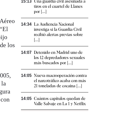
Una guardia civil asesinada a
15:13
tiros en el cuartel de Llanes
por [...]
 Aéreo
La Audiencia Nacional
14:34
 “El
investiga si la Guardia Civil
recibió alertas previas sobre
ijo
[...]
de los
Detenido en Madrid uno de
14:07
los 12 depredadores sexuales
más buscados por [...]
2005,
Nueva macrooperación contra
14:05
el narcotráfico acaba con más
 la
21 toneladas de cocaína [...]
egura
 con
Cuántos capítulos quedan de
14:05
Valle Salvaje en La 1 y Netflix