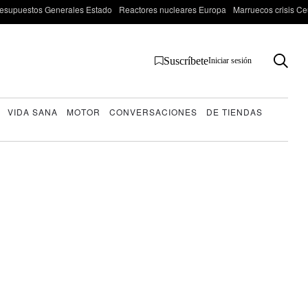
esupuestos Generales Estado
Reactores nucleares Europa
Marruecos crisis Ce
Suscríbete
Iniciar sesión
VIDA SANA
MOTOR
CONVERSACIONES
DE TIENDAS