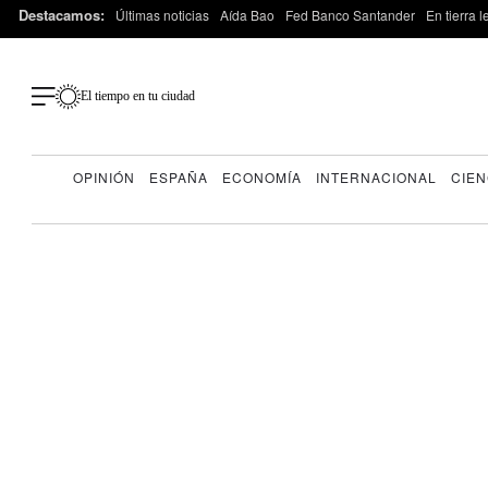
Destacamos:
Últimas noticias
Aída Bao
Fed Banco Santander
En tierra 
El tiempo en tu ciudad
OPINIÓN
ESPAÑA
ECONOMÍA
INTERNACIONAL
CIEN