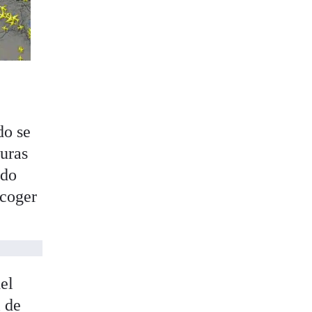
do se
guras
ado
 coger
el
l de