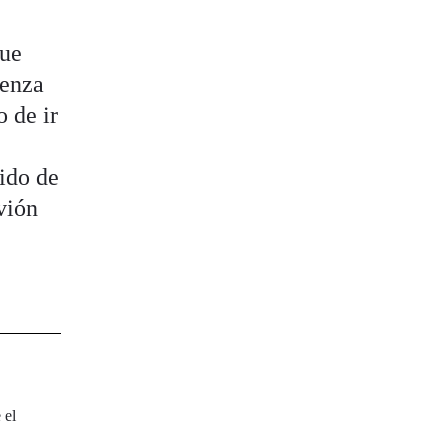
que
üenza
o de ir
ido de
vión
a
 el