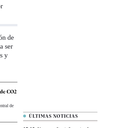
or
ión de
a ser
s y
s de CO2
ntral de
ÚLTIMAS NOTICIAS