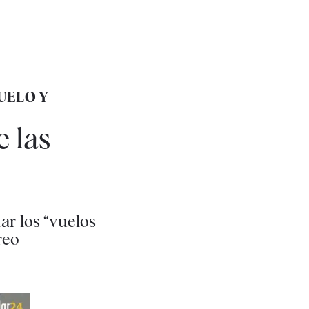
UELO Y
e las
ar los “vuelos
reo