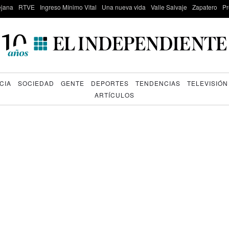
lejana
RTVE
Ingreso Mínimo Vital
Una nueva vida
Valle Salvaje
Zapatero
Pr
CIA
SOCIEDAD
GENTE
DEPORTES
TENDENCIAS
TELEVISIÓN
ARTÍCULOS