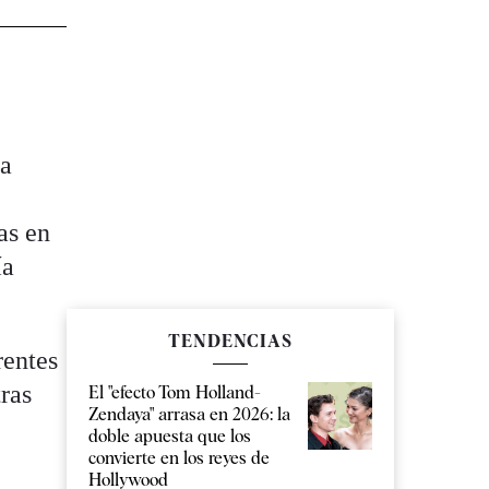
la
as en
ía
TENDENCIAS
rentes
tras
El "efecto Tom Holland-
Zendaya" arrasa en 2026: la
doble apuesta que los
convierte en los reyes de
Hollywood