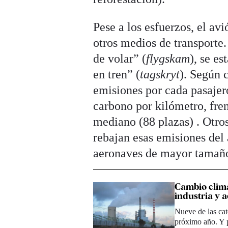
Pese a los esfuerzos, el a
otros medios de transporte
de volar” (
flygskam
), se e
en tren” (
tagskryt
). Según 
emisiones por cada pasajer
carbono por kilómetro, fre
mediano (88 plazas) . Otro
rebajan esas emisiones del
aeronaves de mayor tamañ
Cambio climá
industria y a
Nueve de las cat
próximo año. Y 