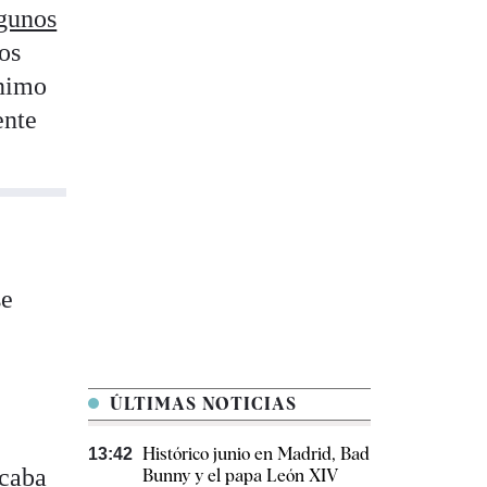
gunos
tos
ínimo
ente
se
ÚLTIMAS NOTICIAS
Histórico junio en Madrid, Bad
13:42
icaba
Bunny y el papa León XIV