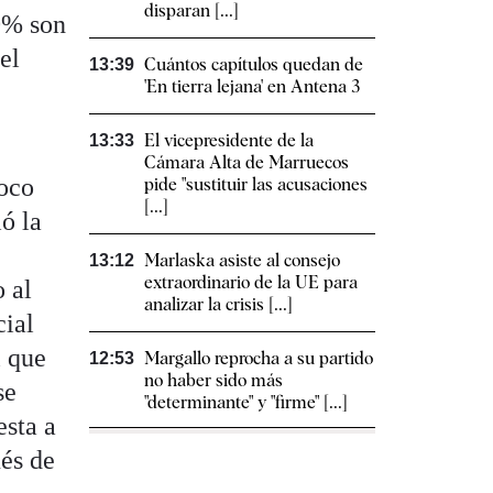
disparan [...]
10% son
el
Cuántos capítulos quedan de
13:39
'En tierra lejana' en Antena 3
El vicepresidente de la
13:33
Cámara Alta de Marruecos
poco
pide "sustituir las acusaciones
[...]
ó la
Marlaska asiste al consejo
13:12
extraordinario de la UE para
o al
analizar la crisis [...]
cial
l que
Margallo reprocha a su partido
12:53
no haber sido más
se
"determinante" y "firme" [...]
esta a
ués de