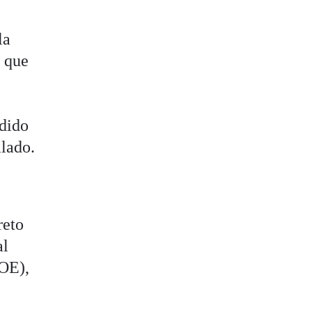
la
n que
edido
alado.
reto
al
BOE),