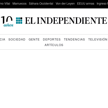
mo Vital
Marruecos
Sáhara Occidental
Von der Leyen
EEUU armas
Ingreso 
CIA
SOCIEDAD
GENTE
DEPORTES
TENDENCIAS
TELEVISIÓN
ARTÍCULOS