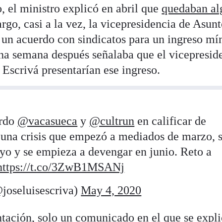
, el ministro explicó en abril que
quedaban al
rgo, casi a la vez, la vicepresidencia de Asun
 un acuerdo con sindicatos para un ingreso m
 una semana después señalaba que el vicepresid
o Escrivá presentarían ese ingreso.
erdo
@vacasueca
y
@cultrun
en calificar de
a una crisis que empezó a mediados de marzo, 
o y se empieza a devengar en junio. Reto a
https://t.co/3ZwB1MSANj
joseluisescriva)
May 4, 2020
tación, solo un comunicado en el que se expl