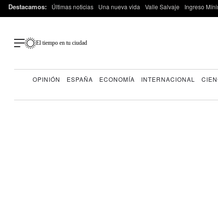
Destacamos:
Últimas noticias
Una nueva vida
Valle Salvaje
Ingreso Míni
El tiempo en tu ciudad
OPINIÓN
ESPAÑA
ECONOMÍA
INTERNACIONAL
CIEN