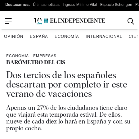
Destacamos:
Últimas noticias
Ingreso Mínimo Vital
Espacio Schengen
P
OPINIÓN
ESPAÑA
ECONOMÍA
INTERNACIONAL
CIE
ECONOMÍA
|
EMPRESAS
BARÓMETRO DEL CIS
Dos tercios de los españoles
descartan por completo ir este
verano de vacaciones
Apenas un 27% de los ciudadanos tiene claro
que viajará esta temporada estival. De ellos,
nueve de cada diez lo hará en España y con su
propio coche.