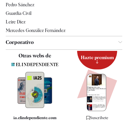
Pedro Sánchez
Tendencias
Guardia Civil
Leire Díez
Mercedes González Fernández
Corporativo
Contacto
Otras webs de
Hazte premium
Suscripción
Newsletter
Apps
Quiénes somos
Especificaciones
ia.elindependiente.com
Suscríbete