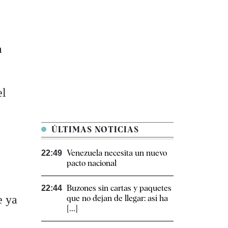
a
el
ÚLTIMAS NOTICIAS
Venezuela necesita un nuevo
22:49
pacto nacional
Buzones sin cartas y paquetes
22:44
e ya
que no dejan de llegar: así ha
[...]