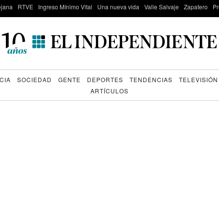
lejana
RTVE
Ingreso Mínimo Vital
Una nueva vida
Valle Salvaje
Zapatero
Pr
CIA
SOCIEDAD
GENTE
DEPORTES
TENDENCIAS
TELEVISIÓN
ARTÍCULOS