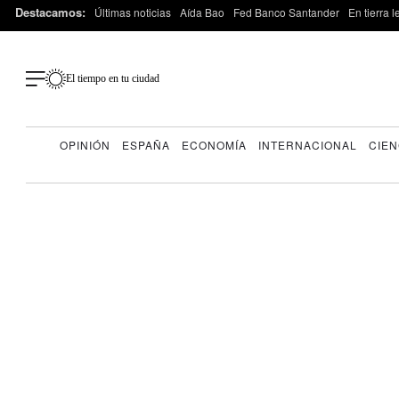
Destacamos:
Últimas noticias
Aída Bao
Fed Banco Santander
En tierra 
El tiempo en tu ciudad
OPINIÓN
ESPAÑA
ECONOMÍA
INTERNACIONAL
CIEN