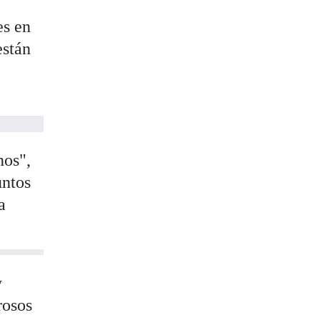
es en
están
nos",
untos
a
y
rosos