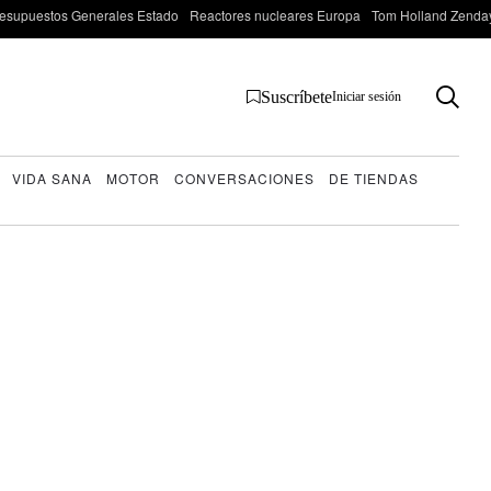
esupuestos Generales Estado
Reactores nucleares Europa
Tom Holland Zenda
Suscríbete
Iniciar sesión
VIDA SANA
MOTOR
CONVERSACIONES
DE TIENDAS