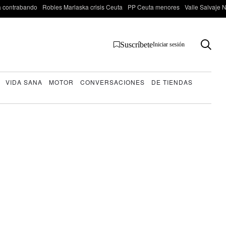
 contrabando
Robles Marlaska crisis Ceuta
PP Ceuta menores
Valle Salvaje N
Suscríbete
Iniciar sesión
VIDA SANA
MOTOR
CONVERSACIONES
DE TIENDAS