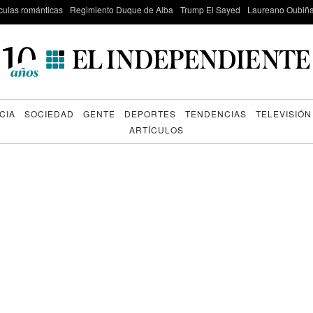
culas románticas
Regimiento Duque de Alba
Trump El Sayed
Laureano Oubiña
CIA
SOCIEDAD
GENTE
DEPORTES
TENDENCIAS
TELEVISIÓN
ARTÍCULOS