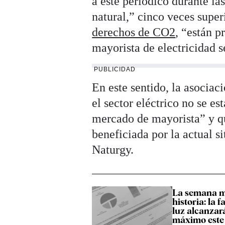
a este periódico durante la
natural,” cinco veces super
derechos de CO2
, “están 
mayorista de electricidad s
PUBLICIDAD
En este sentido, la asocia
el sector eléctrico no se es
mercado de mayorista” y que
beneficiada por la actual s
Naturgy.
La semana m
historia: la f
luz alcanzar
máximo este 