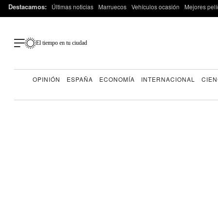
Destacamos:
Últimas noticias
Marruecos
Vehículos ocasión
Mejores pelí
El tiempo en tu ciudad
OPINIÓN
ESPAÑA
ECONOMÍA
INTERNACIONAL
CIEN