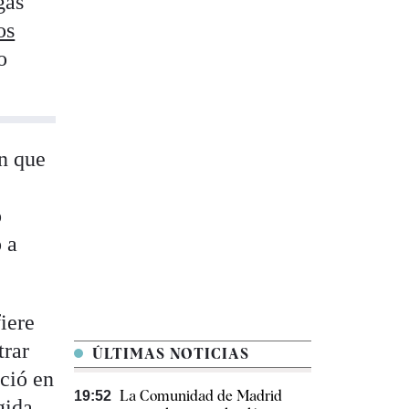
gas
os
o
an que
o
 a
iere
trar
ÚLTIMAS NOTICIAS
ició en
La Comunidad de Madrid
19:52
gida