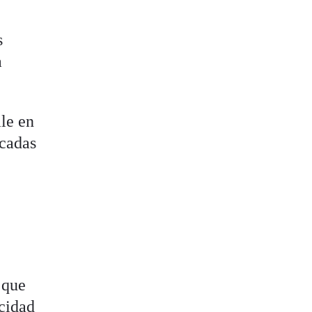
s
a
le en
icadas
 que
icidad