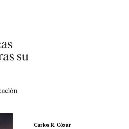
cas
ras su
cación
Carlos R. Cózar