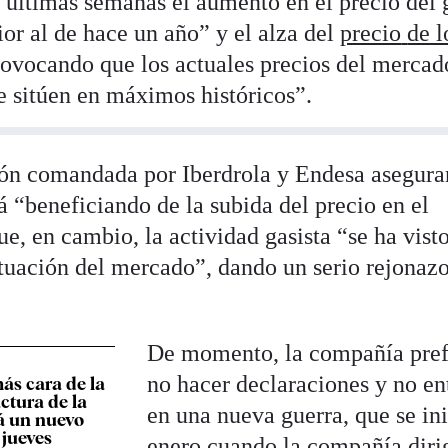
s últimas semanas el aumento en el precio del 
ior al de hace un año” y el alza del
precio
de l
provocando que los actuales precios del mercad
e sitúen en máximos históricos”.
ción comandada por Iberdrola y Endesa asegur
tá “beneficiando de la subida del precio en el
, en cambio, la actividad gasista “se ha vist
ituación del mercado”, dando un serio rejonazo
De momento, la compañía pref
no hacer declaraciones y no en
ás cara de la
actura de la
en una nueva guerra, que se in
á un nuevo
jueves
enero cuando la compañía diri