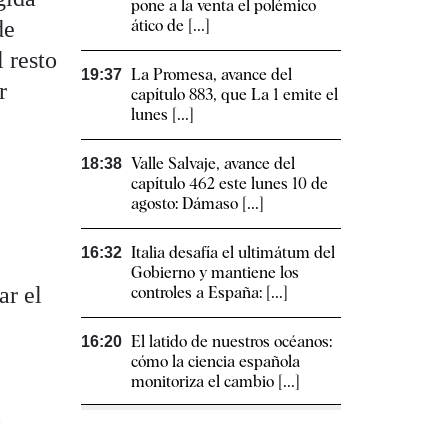
pone a la venta el polémico
de
ático de [...]
 resto
La Promesa, avance del
19:37
r
capítulo 883, que La 1 emite el
lunes [...]
Valle Salvaje, avance del
18:38
capítulo 462 este lunes 10 de
agosto: Dámaso [...]
Italia desafía el ultimátum del
16:32
Gobierno y mantiene los
ar el
controles a España: [...]
El latido de nuestros océanos:
16:20
cómo la ciencia española
monitoriza el cambio [...]
o