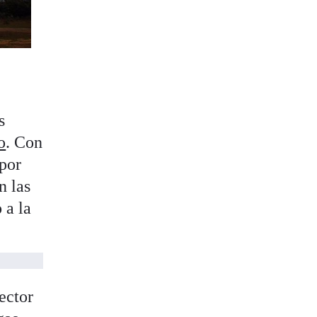
s
o
. Con
 por
n las
 a la
ector