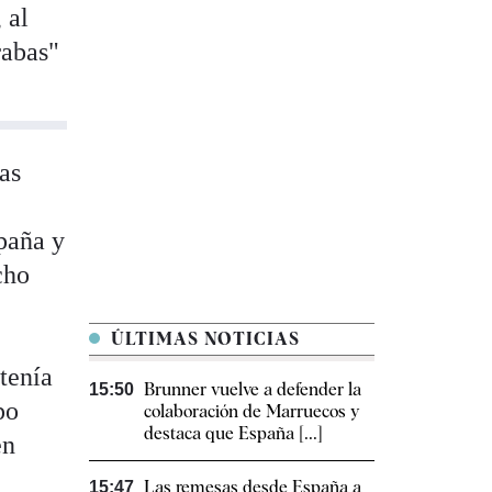
, al
rabas"
as
spaña y
cho
ÚLTIMAS NOTICIAS
tenía
Brunner vuelve a defender la
15:50
po
colaboración de Marruecos y
destaca que España [...]
en
Las remesas desde España a
15:47