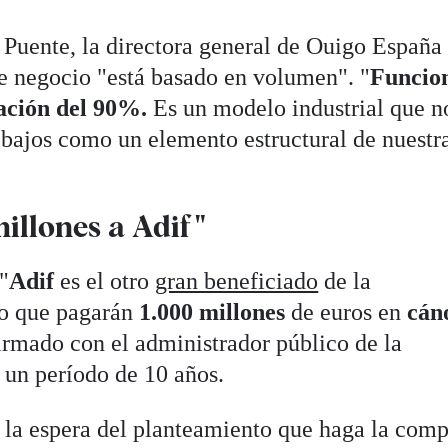
e Puente, la directora general de Ouigo España
e negocio "está basado en volumen". "
Funcion
ación del 90%.
Es un modelo industrial que n
s bajos como un elemento estructural de nuestr
illones a Adif"
"
Adif
es el otro
gran beneficiado
de la
do que pagarán
1.000 millones
de euros en
cán
irmado con el administrador público de la
r un período de 10 años.
a la espera del planteamiento que haga la com