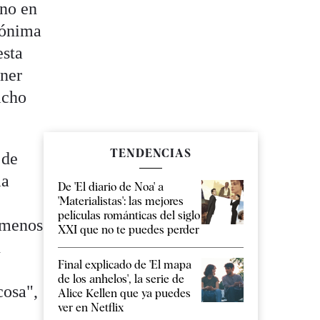
 no en
nónima
esta
ener
icho
TENDENCIAS
 de
ma
De 'El diario de Noa' a
'Materialistas': las mejores
películas románticas del siglo
l menos
XXI que no te puedes perder
n
Final explicado de 'El mapa
de los anhelos', la serie de
cosa",
Alice Kellen que ya puedes
ver en Netflix