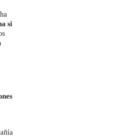
 ha
a si
os
a
ones
pañía