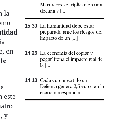
Marruecos se triplican en una
década y [...]
n la
como
La humanidad debe estar
15:30
ntidad
preparada ante los riesgos del
impacto de un [...]
ña
e, en
La 'economía del copiar y
14:26
pegar' frena el impacto real de
fe
la [...]
Cada euro invertido en
14:18
la
Defensa genera 2,5 euros en la
economía española
n este
uatro
, y