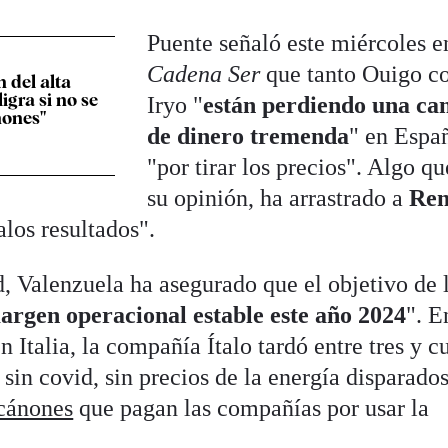
Puente señaló este miércoles e
Cadena Ser
que tanto Ouigo 
n del alta
igra si no se
Iryo "
están perdiendo una ca
nones"
de dinero tremenda
" en Espa
"por tirar los precios". Algo qu
su opinión, ha arrastrado a
Ren
los resultados".
d, Valenzuela ha asegurado que el objetivo de 
argen operacional estable este año 2024
". E
 Italia, la compañía Ítalo tardó entre tres y c
 sin covid, sin precios de la energía disparados
 cánones
que pagan las compañías por usar la