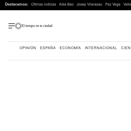
Destacamos:
Últimas noticias
Aída Bao
Josep Vilarasau
Paz Vega
Vall
El tiempo en tu ciudad
OPINIÓN
ESPAÑA
ECONOMÍA
INTERNACIONAL
CIEN