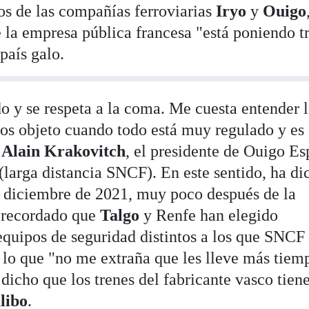
ios de las compañías ferroviarias
Iryo
y
Ouigo
la empresa pública francesa "está poniendo t
país galo.
o y se respeta a la coma. Me cuesta entender l
os objeto cuando todo está muy regulado y es
o
Alain Krakovitch
, el presidente de Ouigo E
(larga distancia SNCF). En este sentido, ha di
 diciembre de 2021, muy poco después de la
a recordado que
Talgo
y Renfe han elegido
equipos de seguridad distintos a los que SNCF 
r lo que "no me extraña que les lleve más tiem
icho que los trenes del fabricante vasco tien
libo
.