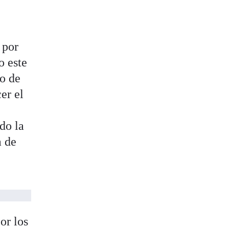
, por
o este
ro de
er el
do la
a de
or los