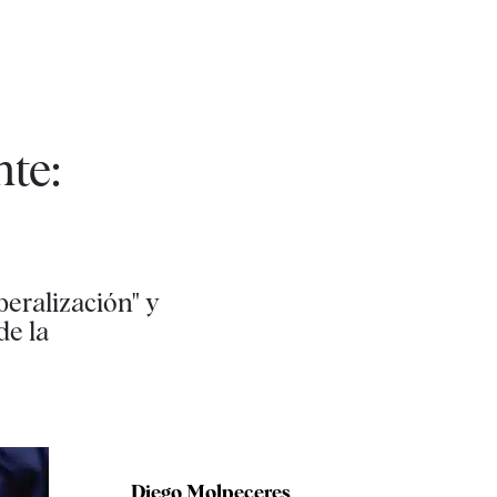
nte:
beralización" y
de la
Diego Molpeceres