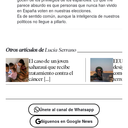
parece absurdo es que personas que nunca han vivido
en España voten en nuestras elecciones.
Es de sentido común, aunque la inteligencia de nuestros
politicos no llegue a pillarlo.
Otros artículos de
Lucía Serrano
El caso de un joven
EEUU m
saharaui que recibe
designa
tratamiento contra el
como "
cáncer [...]
terrori
Únete al canal de Whatsapp
Síguenos en Google News