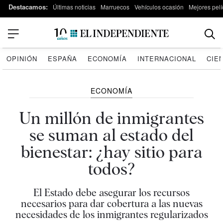
Destacamos:
Últimas noticias
Marruecos
Vehículos ocasión
Mejores pelí
OPINIÓN
ESPAÑA
ECONOMÍA
INTERNACIONAL
CIE
ECONOMÍA
Un millón de inmigrantes
se suman al estado del
bienestar: ¿hay sitio para
todos?
El Estado debe asegurar los recursos
necesarios para dar cobertura a las nuevas
necesidades de los inmigrantes regularizados