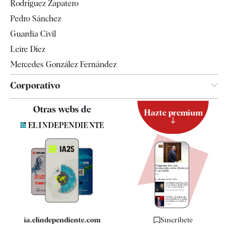
Rodríguez Zapatero
Televisión
Pedro Sánchez
Tendencias
Guardia Civil
Leire Díez
Mercedes González Fernández
Corporativo
Contacto
Otras webs de
Hazte premium
Suscripción
Newsletter
Apps
Quiénes somos
Especificaciones
ia.elindependiente.com
Suscríbete