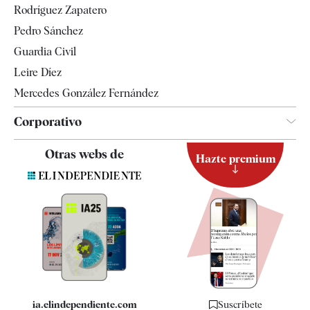
Rodríguez Zapatero
Televisión
Pedro Sánchez
Tendencias
Guardia Civil
Leire Díez
Mercedes González Fernández
Corporativo
Contacto
Otras webs de
Hazte premium
Suscripción
Newsletter
Apps
Quiénes somos
Especificaciones
ia.elindependiente.com
Suscríbete