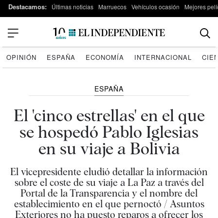
Destacamos:
Últimas noticias
Marruecos
Vehículos ocasión
Mejores pelí
OPINIÓN
ESPAÑA
ECONOMÍA
INTERNACIONAL
CIE
ESPAÑA
El 'cinco estrellas' en el que
se hospedó Pablo Iglesias
en su viaje a Bolivia
El vicepresidente eludió detallar la información
sobre el coste de su viaje a La Paz a través del
Portal de la Transparencia y el nombre del
establecimiento en el que pernoctó / Asuntos
Exteriores no ha puesto reparos a ofrecer los