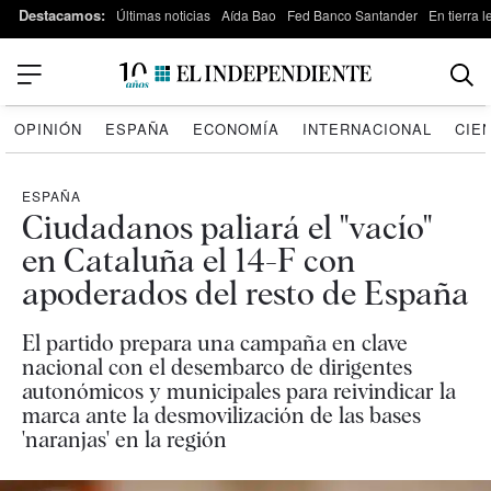
Destacamos:
Últimas noticias
Aída Bao
Fed Banco Santander
En tierra 
OPINIÓN
ESPAÑA
ECONOMÍA
INTERNACIONAL
CIE
ESPAÑA
Ciudadanos paliará el "vacío"
en Cataluña el 14-F con
apoderados del resto de España
El partido prepara una campaña en clave
nacional con el desembarco de dirigentes
autonómicos y municipales para reivindicar la
marca ante la desmovilización de las bases
'naranjas' en la región