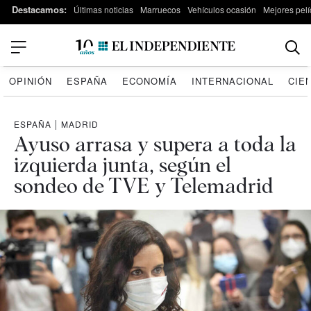
Destacamos:
Últimas noticias
Marruecos
Vehículos ocasión
Mejores pelí
OPINIÓN
ESPAÑA
ECONOMÍA
INTERNACIONAL
CIE
ESPAÑA
|
MADRID
Ayuso arrasa y supera a toda la
izquierda junta, según el
sondeo de TVE y Telemadrid