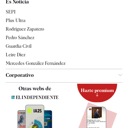
Es Noticia
Economía
SEPI
Internacional
Plus Ultra
Gente
Rodríguez Zapatero
Televisión
Pedro Sánchez
Tendencias
Guardia Civil
Leire Díez
Mercedes González Fernández
Corporativo
Contacto
Otras webs de
Hazte premium
Suscripción
Newsletter
Apps
Quiénes somos