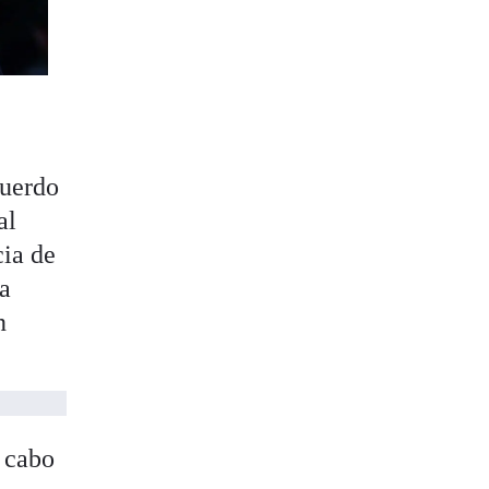
cuerdo
al
cia de
a
n
a cabo