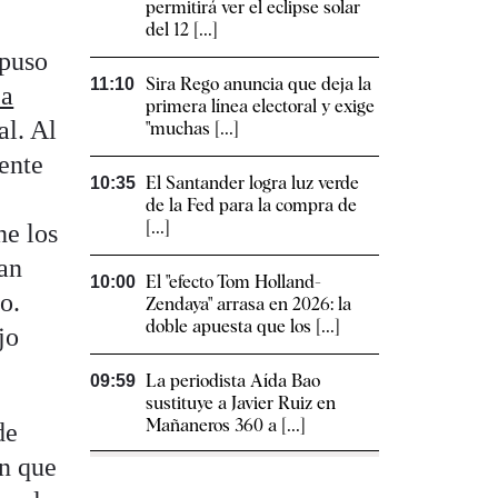
permitirá ver el eclipse solar
del 12 [...]
opuso
Sira Rego anuncia que deja la
11:10
 a
primera línea electoral y exige
al. Al
"muchas [...]
ente
El Santander logra luz verde
10:35
de la Fed para la compra de
[...]
ne los
an
El "efecto Tom Holland-
10:00
o.
Zendaya" arrasa en 2026: la
doble apuesta que los [...]
jo
La periodista Aída Bao
09:59
sustituye a Javier Ruiz en
Mañaneros 360 a [...]
de
en que