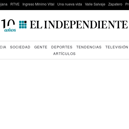
lejana
RTVE
Ingreso Mínimo Vital
Una nueva vida
Valle Salvaje
Zapatero
Pr
CIA
SOCIEDAD
GENTE
DEPORTES
TENDENCIAS
TELEVISIÓN
ARTÍCULOS