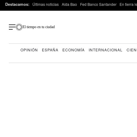
Destacamos:
Últimas noticias
Aída Bao
Fed Banco Santander
En tierra 
El tiempo en tu ciudad
OPINIÓN
ESPAÑA
ECONOMÍA
INTERNACIONAL
CIEN