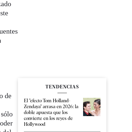
zado
ste
Fuentes
a
TENDENCIAS
no de
El "efecto Tom Holland-
Zendaya" arrasa en 2026: la
doble apuesta que los
 sólo
convierte en los reyes de
Poder
Hollywood