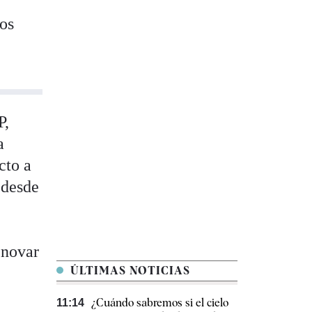
os
P,
a
cto a
 desde
enovar
ÚLTIMAS NOTICIAS
¿Cuándo sabremos si el cielo
11:14