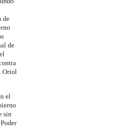
gundo
a de
erno
os
nal de
el
contra
n Oriol
n el
bierno
e sin
 Poder