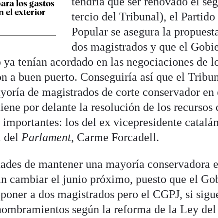
tendría que ser renovado el se
ara los gastos
n el exterior
tercio del Tribunal), el Partido
Popular se asegura la propuest
dos magistrados y que el Gobi
 ya tenían acordado en las negociaciones de l
n a buen puerto. Conseguiría así que el Tribu
oría de magistrados de corte conservador en 
ene por delante la resolución de los recursos 
 importantes: los del ex vicepresidente catalá
a del
Parlament
, Carme Forcadell.
dades de mantener una mayoría conservadora e
ían cambiar el junio próximo, puesto que el Go
oponer a dos magistrados pero el CGPJ, si sigu
nombramientos según la reforma de la Ley del