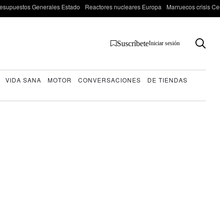
esupuestos Generales Estado
Reactores nucleares Europa
Marruecos crisis Ce
Suscríbete
Iniciar sesión
VIDA SANA
MOTOR
CONVERSACIONES
DE TIENDAS