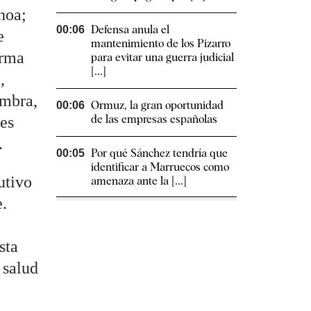
hoa;
Defensa anula el
00:06
e
mantenimiento de los Pizarro
orma
para evitar una guerra judicial
[...]
,
ambra,
Ormuz, la gran oportunidad
00:06
de las empresas españolas
es
.
Por qué Sánchez tendría que
00:05
identificar a Marruecos como
utivo
amenaza ante la [...]
e.
sta
 salud