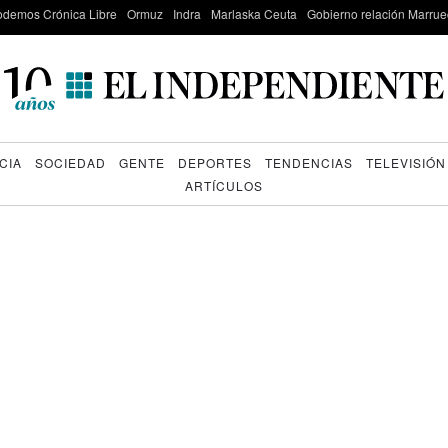
odemos Crónica Libre
Ormuz
Indra
Marlaska Ceuta
Gobierno relación Marru
CIA
SOCIEDAD
GENTE
DEPORTES
TENDENCIAS
TELEVISIÓN
ARTÍCULOS