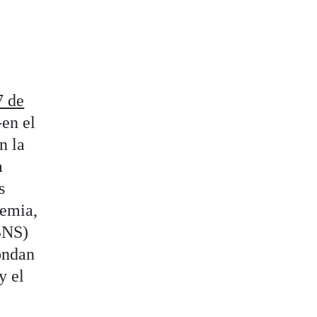
7 de
-en el
n la
a
s
demia,
(SNS)
pondan
y el