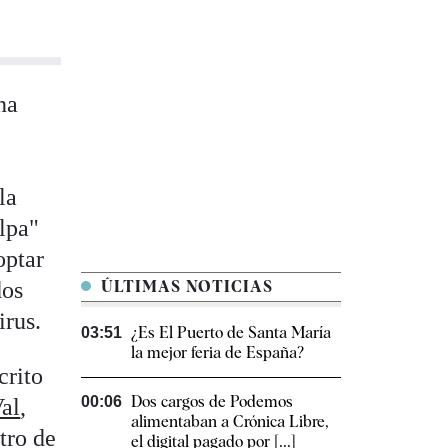
na
la
ulpa"
optar
dos
ÚLTIMAS NOTICIAS
irus.
¿Es El Puerto de Santa María
03:51
la mejor feria de España?
crito
Dos cargos de Podemos
00:06
Val
,
alimentaban a Crónica Libre,
tro de
el digital pagado por [...]