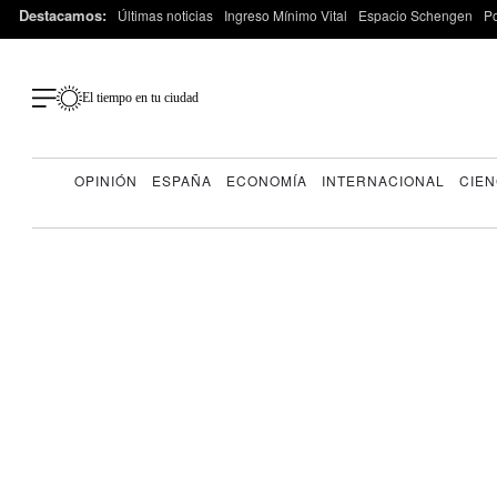
Destacamos:
Últimas noticias
Ingreso Mínimo Vital
Espacio Schengen
P
El tiempo en tu ciudad
OPINIÓN
ESPAÑA
ECONOMÍA
INTERNACIONAL
CIEN