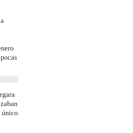
 a
enero
 pocas
rgara
izaban
l único