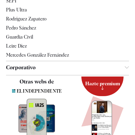
SEPI
Internacional
Plus Ultra
Gente
Rodríguez Zapatero
Televisión
Pedro Sánchez
Tendencias
Guardia Civil
Leire Díez
Mercedes González Fernández
Corporativo
Contacto
Otras webs de
Hazte premium
Suscripción
Newsletter
Apps
Quiénes somos
Especificaciones