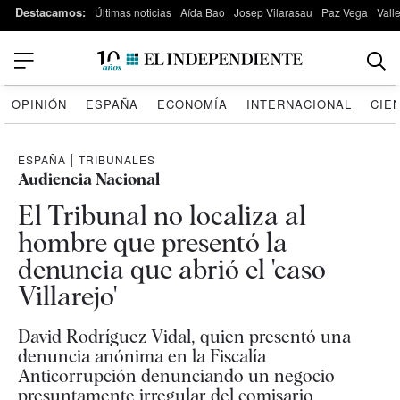
Destacamos:
Últimas noticias
Aída Bao
Josep Vilarasau
Paz Vega
Vall
OPINIÓN
ESPAÑA
ECONOMÍA
INTERNACIONAL
CIE
ESPAÑA
|
TRIBUNALES
Audiencia Nacional
El Tribunal no localiza al
hombre que presentó la
denuncia que abrió el 'caso
Villarejo'
David Rodríguez Vidal, quien presentó una
denuncia anónima en la Fiscalía
Anticorrupción denunciando un negocio
presuntamente irregular del comisario