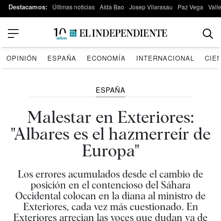
Destacamos:
Últimas noticias
Aída Bao
Josep Vilarasau
Paz Vega
Vall
OPINIÓN
ESPAÑA
ECONOMÍA
INTERNACIONAL
CIE
ESPAÑA
Malestar en Exteriores:
"Albares es el hazmerreír de
Europa"
Los errores acumulados desde el cambio de
posición en el contencioso del Sáhara
Occidental colocan en la diana al ministro de
Exteriores, cada vez más cuestionado. En
Exteriores arrecian las voces que dudan ya de