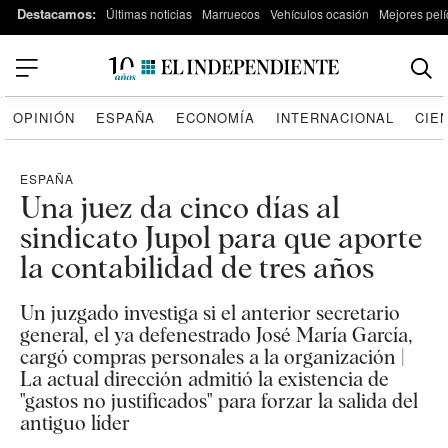
Destacamos:
Últimas noticias
Marruecos
Vehículos ocasión
Mejores pelí
OPINIÓN
ESPAÑA
ECONOMÍA
INTERNACIONAL
CIE
ESPAÑA
Una juez da cinco días al
sindicato Jupol para que aporte
la contabilidad de tres años
Un juzgado investiga si el anterior secretario
general, el ya defenestrado José María García,
cargó compras personales a la organización |
La actual dirección admitió la existencia de
"gastos no justificados" para forzar la salida del
antiguo líder