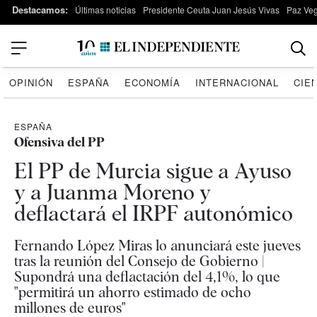
Destacamos:
Últimas noticias
Presidente Ceuta Juan Jesús Vivas
Paz Ve
OPINIÓN
ESPAÑA
ECONOMÍA
INTERNACIONAL
CIE
ESPAÑA
Ofensiva del PP
El PP de Murcia sigue a Ayuso
y a Juanma Moreno y
deflactará el IRPF autonómico
Fernando López Miras lo anunciará este jueves
tras la reunión del Consejo de Gobierno |
Supondrá una deflactación del 4,1%, lo que
"permitirá un ahorro estimado de ocho
millones de euros"