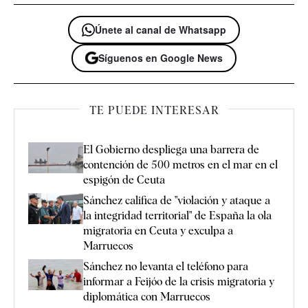
Únete al canal de Whatsapp
Síguenos en Google News
TE PUEDE INTERESAR
El Gobierno despliega una barrera de
contención de 500 metros en el mar en el
espigón de Ceuta
Sánchez califica de "violación y ataque a
la integridad territorial" de España la ola
migratoria en Ceuta y exculpa a
Marruecos
Sánchez no levanta el teléfono para
informar a Feijóo de la crisis migratoria y
diplomática con Marruecos