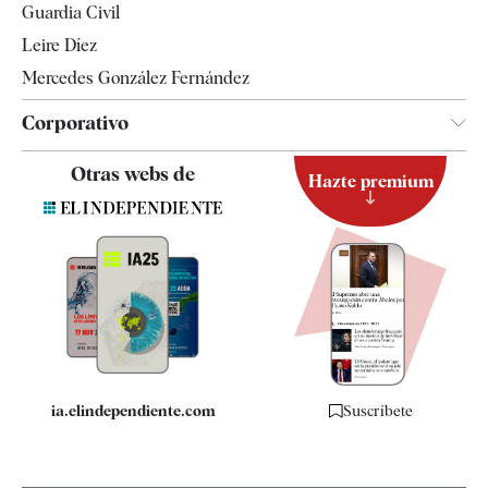
Guardia Civil
Leire Díez
Mercedes González Fernández
Corporativo
Contacto
Otras webs de
Hazte premium
Suscripción
Newsletter
Apps
Quiénes somos
Especificaciones
ia.elindependiente.com
Suscríbete