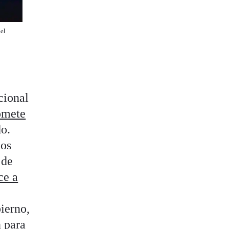
el
cional
omete
do.
mos
 de
ce a
ierno,
n para