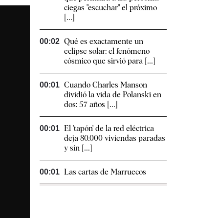
ciegas "escuchar" el próximo
[...]
Qué es exactamente un
00:02
eclipse solar: el fenómeno
cósmico que sirvió para [...]
Cuando Charles Manson
00:01
dividió la vida de Polanski en
dos: 57 años [...]
El 'tapón' de la red eléctrica
00:01
deja 80.000 viviendas paradas
y sin [...]
Las cartas de Marruecos
00:01