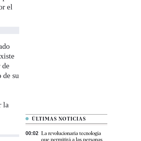
or el
tado
xiste
r de
o de su
 la
ÚLTIMAS NOTICIAS
La revolucionaria tecnología
00:02
que permitirá a las personas