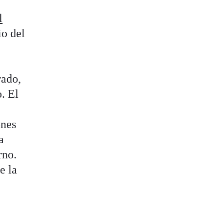
l
io del
rado,
. El
ones
a
rno.
e la