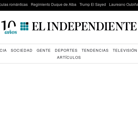
culas románticas
Regimiento Duque de Alba
Trump El Sayed
Laureano Oubiña
CIA
SOCIEDAD
GENTE
DEPORTES
TENDENCIAS
TELEVISIÓN
ARTÍCULOS