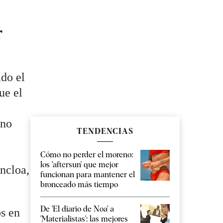
r
ado el
ue el
ino
TENDENCIAS
Cómo no perder el moreno:
los 'aftersun' que mejor
ncloa,
funcionan para mantener el
bronceado más tiempo
De 'El diario de Noa' a
os en
'Materialistas': las mejores