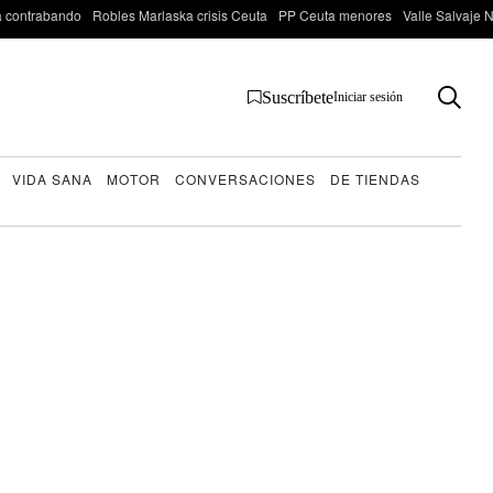
 contrabando
Robles Marlaska crisis Ceuta
PP Ceuta menores
Valle Salvaje N
Suscríbete
Iniciar sesión
VIDA SANA
MOTOR
CONVERSACIONES
DE TIENDAS