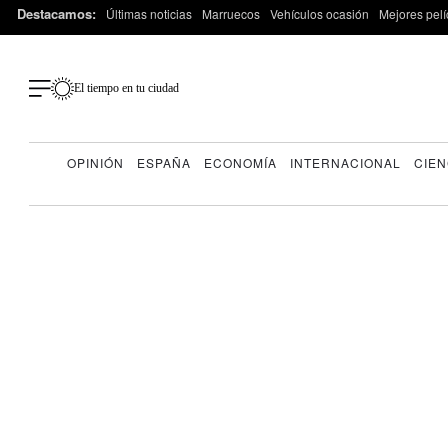
Destacamos:
Últimas noticias
Marruecos
Vehículos ocasión
Mejores pelí
El tiempo en tu ciudad
OPINIÓN
ESPAÑA
ECONOMÍA
INTERNACIONAL
CIEN