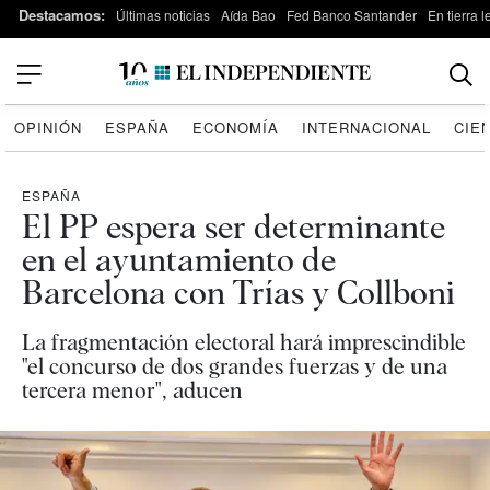
Destacamos:
Últimas noticias
Aída Bao
Fed Banco Santander
En tierra 
OPINIÓN
ESPAÑA
ECONOMÍA
INTERNACIONAL
CIE
ESPAÑA
El PP espera ser determinante
en el ayuntamiento de
Barcelona con Trías y Collboni
La fragmentación electoral hará imprescindible
"el concurso de dos grandes fuerzas y de una
tercera menor", aducen