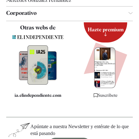
Mercedes González Fernández
Corporativo
Contacto
Otras webs de
Hazte premium
Suscripción
Newsletter
Apps
Quiénes somos
Especificaciones
ia.elindependiente.com
Suscríbete
Apúntate a nuestra Newsletter y entérate de lo que
está pasando