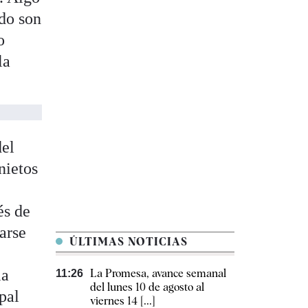
ndo son
o
la
del
nietos
és de
arse
ÚLTIMAS NOTICIAS
la
La Promesa, avance semanal
11:26
del lunes 10 de agosto al
pal
viernes 14 [...]