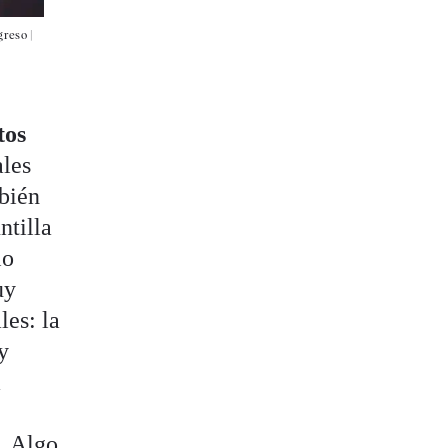
reso |
tos
ales
bién
ntilla
lo
uy
les: la
y
a
. Algo