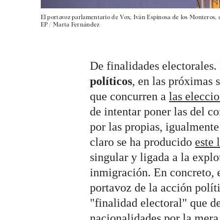
El portavoz parlamentario de Vox, Iván Espinosa de los Monteros,
EP / Marta Fernández
De finalidades electorales.
políticos
, en las próximas 
que concurren a
las elecci
de intentar poner las del co
por las propias, igualment
claro se ha producido
este 
singular y ligada a la explo
inmigración. En concreto, e
portavoz de la acción polít
"finalidad electoral" que d
nacionalidades por la mera 