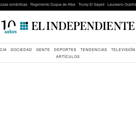
culas románticas
Regimiento Duque de Alba
Trump El Sayed
Laureano Oubiña
CIA
SOCIEDAD
GENTE
DEPORTES
TENDENCIAS
TELEVISIÓN
ARTÍCULOS