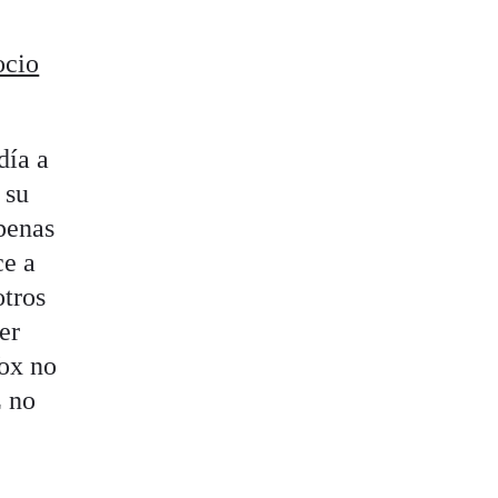
ocio
día a
 su
 penas
ce a
otros
er
Vox no
E no