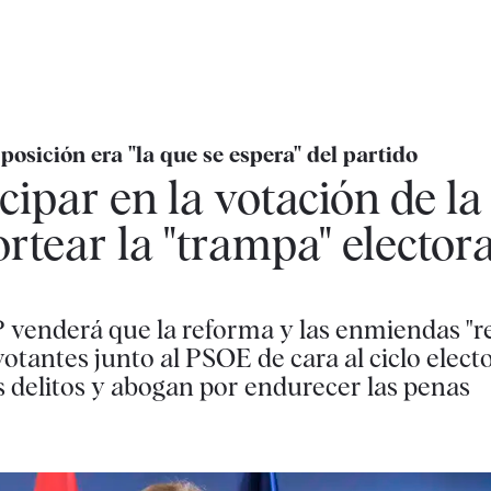
sición era "la que se espera" del partido
cipar en la votación de l
 sortear la "trampa" elector
P venderá que la reforma y las enmiendas "r
votantes junto al PSOE de cara al ciclo elect
s delitos y abogan por endurecer las penas