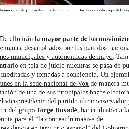
 da una rueda de prensa después de la junta de portavoces de cada grupo del Cong
 De ello irán
la mayor parte de los movimien
semanas, desarrollados por los partidos nacion
ones municipales y autonómicas de mayo
. Tam
ntrario en tela de juicio mientras se pasa de pu
e meditadas y tomadas a conciencia. Un ejemp
lunes en la sede nacional de Vox
de manera m
tación de una de sus principales bazas electora
l vicepresidente del partido ultraconservador 
ica del grupo
Jorge Buxadé
, hacía alusión a l
enota para él "la concesión masiva de
residencia en territorio español" del Gobierno