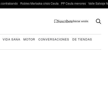
 contrabando
Robles Marlaska crisis Ceuta
PP Ceuta menores
Valle Salvaje N
Suscríbete
Iniciar sesión
VIDA SANA
MOTOR
CONVERSACIONES
DE TIENDAS