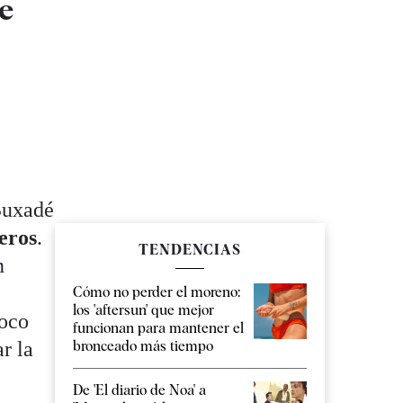
e
Buxadé
eros
.
TENDENCIAS
n
Cómo no perder el moreno:
los 'aftersun' que mejor
poco
funcionan para mantener el
bronceado más tiempo
r la
De 'El diario de Noa' a