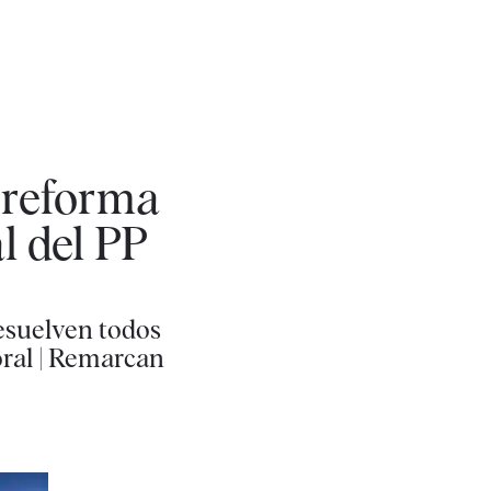
a reforma
al del PP
esuelven todos
oral | Remarcan