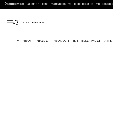
Destacamos:
Últimas noticias
Marruecos
Vehículos ocasión
Mejores pelí
El tiempo en tu ciudad
OPINIÓN
ESPAÑA
ECONOMÍA
INTERNACIONAL
CIEN