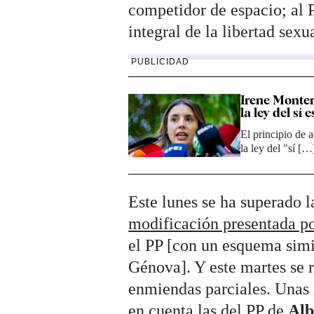
competidor de espacio; al P
integral de la libertad sex
PUBLICIDAD
Irene Monter
la ley del sí e
El principio de a
la ley del "sí […
Este lunes se ha superado 
modificación presentada 
el PP [con un esquema simi
Génova]. Y este martes se r
enmiendas parciales. Unas i
en cuenta las del PP de
Alb