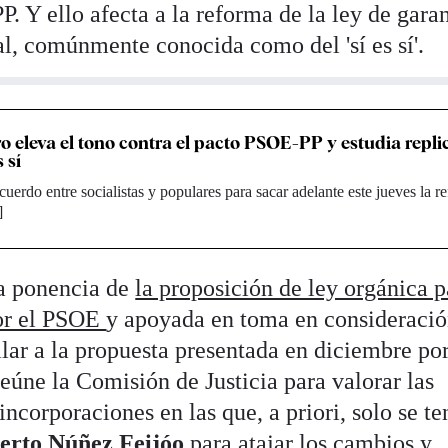
P. Y ello afecta a la reforma de la ley de garan
ual, comúnmente conocida como del 'sí es sí'.
o eleva el tono contra el pacto PSOE-PP y estudia repli
s sí
cuerdo entre socialistas y populares para sacar adelante este jueves la 
]
la ponencia de
la proposición de ley orgánica p
por el PSOE
y apoyada en toma en consideració
lar a la propuesta presentada en diciembre po
eúne la Comisión de Justicia para valorar las
ncorporaciones en las que, a priori, solo se t
erto Núñez Feijóo
para atajar los cambios y