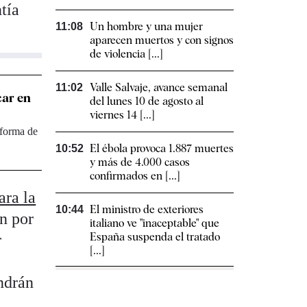
tía
Un hombre y una mujer
11:08
aparecen muertos y con signos
de violencia [...]
Valle Salvaje, avance semanal
11:02
car en
del lunes 10 de agosto al
viernes 14 [...]
reforma de
El ébola provoca 1.887 muertes
10:52
y más de 4.000 casos
confirmados en [...]
ara la
El ministro de exteriores
10:44
n por
italiano ve "inaceptable" que
España suspenda el tratado
r
[...]
endrán