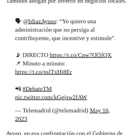
También abogan por invertir en negocios locales.
🗣️
@IdiazAyuso
: “Yo quiero una
administración que no persiga al
contribuyente, que incentive y estimule".
📡 DIRECTO
https://t.co/Cnw7Ol5lQX
📌 Minuto a minuto:
https://t.co/pslTxHi8Er
📲
#DebateTM
pic.twitter.com/kGgjsw2fAW
— Telemadrid (@telemadrid)
May 16,
2023
Ayuso, en esa confrontación con el Gobierno de