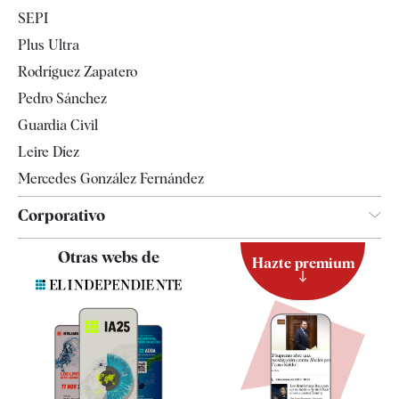
Economía
SEPI
Internacional
Plus Ultra
Gente
Rodríguez Zapatero
Televisión
Pedro Sánchez
Tendencias
Guardia Civil
Leire Díez
Mercedes González Fernández
Corporativo
Contacto
Otras webs de
Hazte premium
Suscripción
Newsletter
Apps
Quiénes somos
Especificaciones