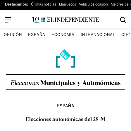
Destacamos:
Últimas noticias
Marruecos
Vehículos ocasión
Mejores pelí
OPINIÓN
ESPAÑA
ECONOMÍA
INTERNACIONAL
CIE
Elecciones
Municipales y Autonómicas
ESPAÑA
Elecciones autonómicas del 28-M