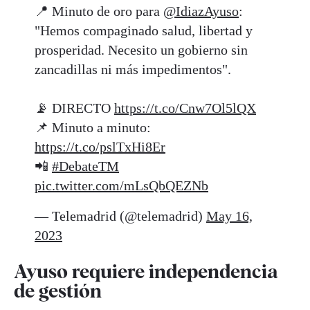
📍 Minuto de oro para
@IdiazAyuso
:
"Hemos compaginado salud, libertad y
prosperidad. Necesito un gobierno sin
zancadillas ni más impedimentos".
📡 DIRECTO
https://t.co/Cnw7Ol5lQX
📌 Minuto a minuto:
https://t.co/pslTxHi8Er
📲
#DebateTM
pic.twitter.com/mLsQbQEZNb
— Telemadrid (@telemadrid)
May 16,
2023
Ayuso requiere independencia
de gestión