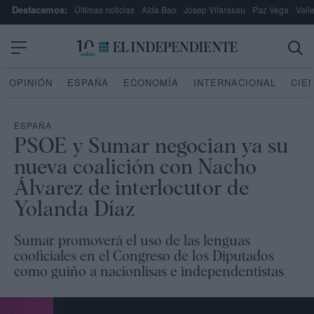
Destacamos:
Últimas noticias
Aída Bao
Josep Vilarasau
Paz Vega
Vall
OPINIÓN
ESPAÑA
ECONOMÍA
INTERNACIONAL
CIE
ESPAÑA
PSOE y Sumar negocian ya su
nueva coalición con Nacho
Álvarez de interlocutor de
Yolanda Díaz
Sumar promoverá el uso de las lenguas
cooficiales en el Congreso de los Diputados
como guiño a nacionlisas e independentistas