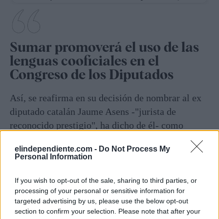
Sumar promoverá el uso de las
lenguas cooficiales en el
Congreso de los Diputados
Así, se reafirma en su decisión de nombrar al ex
diputado catalán Jaume Asens -"jurista de
reconocido prestigio", ha dicho de él- como
encargado de
tomar el pulso al prófugo de
elindependiente.com -
Do Not Process My
Waterloo, Carles Puigdemont
, desde el momento
Personal Information
en que la investidura del candidato socialista
dependerá, como poco, de la abstención de los
If you wish to opt-out of the sale, sharing to third parties, or
processing of your personal or sensitive information for
siete diputados de Junts.
targeted advertising by us, please use the below opt-out
section to confirm your selection. Please note that after your