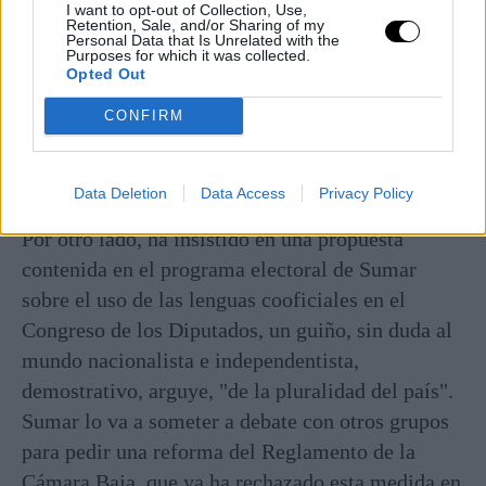
I want to opt-out of Collection, Use,
Retention, Sale, and/or Sharing of my
Personal Data that Is Unrelated with the
Purposes for which it was collected.
Opted Out
CONFIRM
Data Deletion
Data Access
Privacy Policy
Por otro lado, ha insistido en una propuesta
contenida en el programa electoral de Sumar
sobre el uso de las lenguas cooficiales en el
Congreso de los Diputados, un guiño, sin duda al
mundo nacionalista e independentista,
demostrativo, arguye, "de la pluralidad del país".
Sumar lo va a someter a debate con otros grupos
para pedir una reforma del Reglamento de la
Cámara Baja, que
ya ha rechazado esta medida en