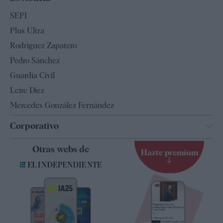
Economía
SEPI
Internacional
Plus Ultra
Gente
Rodríguez Zapatero
Televisión
Pedro Sánchez
Tendencias
Guardia Civil
Leire Díez
Mercedes González Fernández
Corporativo
Contacto
Otras webs de
Hazte premium
Suscripción
Newsletter
Apps
Quiénes somos
Especificaciones