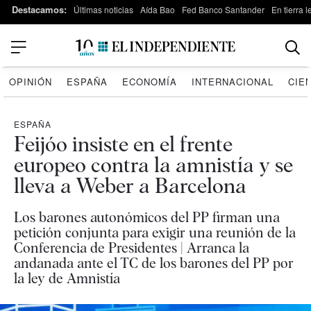
Destacamos:
Últimas noticias
Aída Bao
Fed Banco Santander
En tierra 
OPINIÓN
ESPAÑA
ECONOMÍA
INTERNACIONAL
CIE
ESPAÑA
Feijóo insiste en el frente
europeo contra la amnistía y se
lleva a Weber a Barcelona
Los barones autonómicos del PP firman una
petición conjunta para exigir una reunión de la
Conferencia de Presidentes | Arranca la
andanada ante el TC de los barones del PP por
la ley de Amnistía