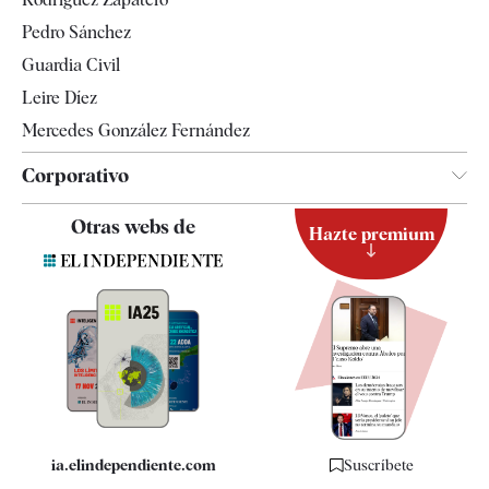
Televisión
Pedro Sánchez
Tendencias
Guardia Civil
Leire Díez
Mercedes González Fernández
Corporativo
Contacto
Otras webs de
Hazte premium
Suscripción
Newsletter
Apps
Quiénes somos
Especificaciones
ia.elindependiente.com
Suscríbete