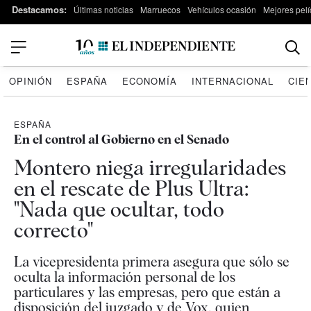
Destacamos:
Últimas noticias
Marruecos
Vehículos ocasión
Mejores pelí
OPINIÓN
ESPAÑA
ECONOMÍA
INTERNACIONAL
CIE
ESPAÑA
En el control al Gobierno en el Senado
Montero niega irregularidades
en el rescate de Plus Ultra:
"Nada que ocultar, todo
correcto"
La vicepresidenta primera asegura que sólo se
oculta la información personal de los
particulares y las empresas, pero que están a
disposición del juzgado y de Vox, quien