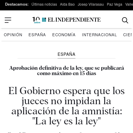
Destacamos:
Últimas noticias
Aída Bao
Josep Vilarasau
Paz Vega
Vall
OPINIÓN
ESPAÑA
ECONOMÍA
INTERNACIONAL
CIE
ESPAÑA
Aprobación definitiva de la ley, que se publicará
como máximo en 15 días
El Gobierno espera que los
jueces no impidan la
aplicación de la amnistía:
"La ley es la ley"