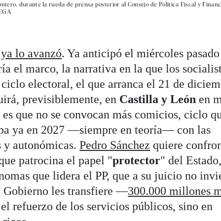
tero, durante la rueda de prensa posterior al Consejo de Política Fiscal y Financ
TEGA
o
ya lo avanzó
. Ya anticipó el miércoles pasado
a el marco, la narrativa en la que los socialis
ciclo electoral, el que arranca el 21 de dicie
uirá, previsiblemente, en
Castilla y León
en m
si es que no se convocan más comicios, ciclo q
apa ya en 2027 —siempre en teoría— con las
s y autonómicas.
Pedro Sánchez
quiere confron
 que patrocina el papel "
protector
" del Estado
omas que lidera el PP, que a su juicio no invi
l Gobierno les transfiere —
300.000 millones 
el refuerzo de los servicios públicos, sino en