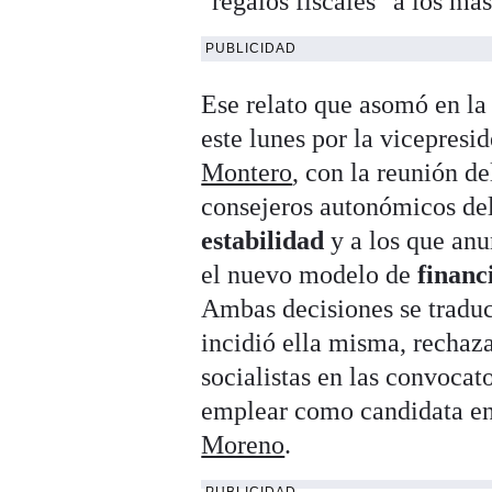
"regalos fiscales" a los más
PUBLICIDAD
Ese relato que asomó en l
este lunes por la vicepres
Montero
, con la reunión de
consejeros autonómicos del
estabilidad
y a los que anun
el nuevo modelo de
financ
Ambas decisiones se traduce
incidió ella misma, rechaz
socialistas en las convocat
emplear como candidata en 
Moreno
.