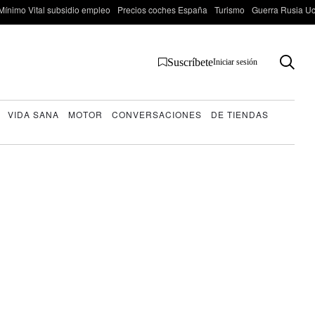
Mínimo Vital subsidio empleo
Precios coches España
Turismo
Guerra Rusia Ucr
Suscríbete
Iniciar sesión
VIDA SANA
MOTOR
CONVERSACIONES
DE TIENDAS