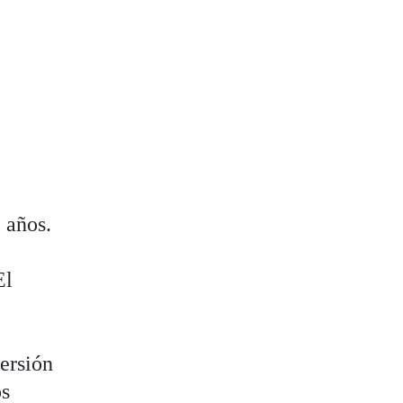
o
 años.
El
ersión
os