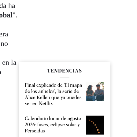
nda ha
obal
".
era
 no
 en la
o
TENDENCIAS
Final explicado de 'El mapa
de los anhelos', la serie de
Alice Kellen que ya puedes
ver en Netflix
Calendario lunar de agosto
a
2026: fases, eclipse solar y
Perseidas