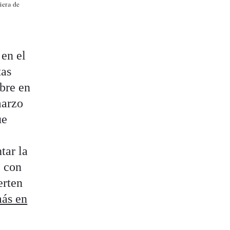
iera de
 en el
tas
mbre en
arzo
ue
tar la
, con
erten
más en