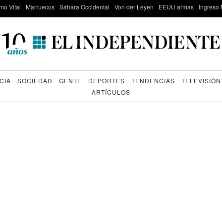
mo Vital
Marruecos
Sáhara Occidental
Von der Leyen
EEUU armas
Ingreso 
CIA
SOCIEDAD
GENTE
DEPORTES
TENDENCIAS
TELEVISIÓN
ARTÍCULOS