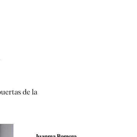
n
uertas de la
Juanma Romero