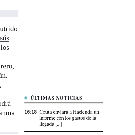
utrido
sús
 los
rero,
ún.
,
ÚLTIMAS NOTICIAS
odrá
anma
Ceuta enviará a Hacienda un
16:18
informe con los gastos de la
llegada [...]