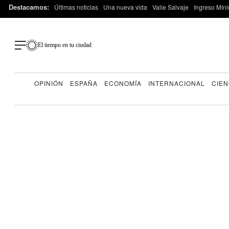
Destacamos:
Últimas noticias
Una nueva vida
Valle Salvaje
Ingreso Míni
El tiempo en tu ciudad
OPINIÓN
ESPAÑA
ECONOMÍA
INTERNACIONAL
CIEN