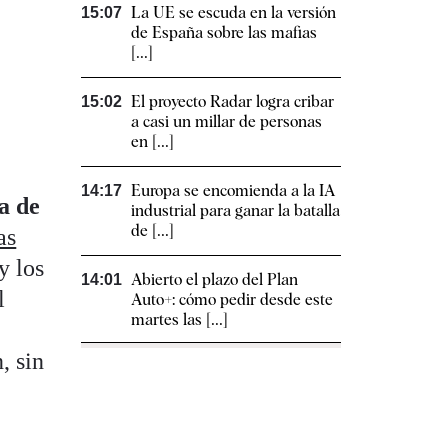
La UE se escuda en la versión
15:07
de España sobre las mafias
[...]
El proyecto Radar logra cribar
15:02
a casi un millar de personas
en [...]
Europa se encomienda a la IA
14:17
a de
industrial para ganar la batalla
de [...]
as
y los
Abierto el plazo del Plan
14:01
l
Auto+: cómo pedir desde este
martes las [...]
, sin