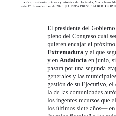
La vicepresidenta primera y ministra de Hacienda, María Jesús Mon
este 17 de noviembre de 2025. |
EUROPA PRESS / ALBERTO OR
El presidente del Gobiern
pleno del Congreso cuál serí
quieren encajar el próximo 
Extremadura
y el que seg
y en
Andalucía
en junio, 
pasará por una segunda et
generales y las municipale
gestión de su Ejecutivo, el
la de las comunidades autón
los ingentes recursos que e
los últimos siete años
— en 