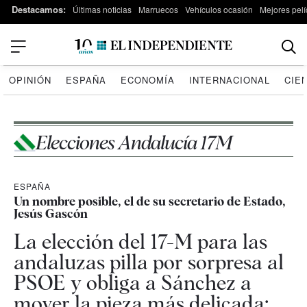
Destacamos:
Últimas noticias
Marruecos
Vehículos ocasión
Mejores pelí
OPINIÓN
ESPAÑA
ECONOMÍA
INTERNACIONAL
CIE
Elecciones Andalucía 17M
ESPAÑA
Un nombre posible, el de su secretario de Estado,
Jesús Gascón
La elección del 17-M para las
andaluzas pilla por sorpresa al
PSOE y obliga a Sánchez a
mover la pieza más delicada: