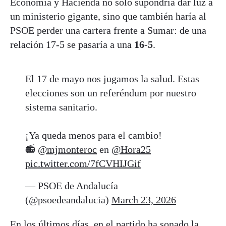
Economía y Hacienda no solo supondría dar luz a
un ministerio gigante, sino que también haría al
PSOE perder una cartera frente a Sumar: de una
relación 17-5 se pasaría a una
16-5
.
El 17 de mayo nos jugamos la salud. Estas
elecciones son un referéndum por nuestro
sistema sanitario.
¡Ya queda menos para el cambio!
📻
@mjmonteroc
en
@Hora25
pic.twitter.com/7fCVHIJGif
— PSOE de Andalucía
(@psoedeandalucia)
March 23, 2026
En los últimos días, en el partido ha sonado la