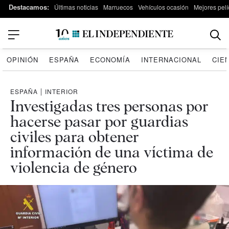
Destacamos:
Últimas noticias
Marruecos
Vehículos ocasión
Mejores pelí
OPINIÓN
ESPAÑA
ECONOMÍA
INTERNACIONAL
CIE
ESPAÑA
|
INTERIOR
Investigadas tres personas por
hacerse pasar por guardias
civiles para obtener
información de una víctima de
violencia de género