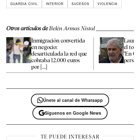
GUARDIA CIVIL
INTERIOR
SUCESOS
VIOLENCIA
Otros artículos de
Belén Armas Nistal
Inmigración convertida
Laurea
en negocio:
el tour
desarticulada la red que
"En Gal
cobraba 12.000 euros
persigui
por [...]
Únete al canal de Whatsapp
Síguenos en Google News
TE PUEDE INTERESAR