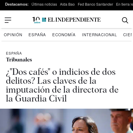
Destacamos:
Últimas noticias
Aída Bao
Fed Banco Santander
En tierra 
OPINIÓN
ESPAÑA
ECONOMÍA
INTERNACIONAL
CIE
ESPAÑA
Tribunales
¿"Dos cafés" o indicios de dos
delitos? Las claves de la
imputación de la directora de
la Guardia Civil