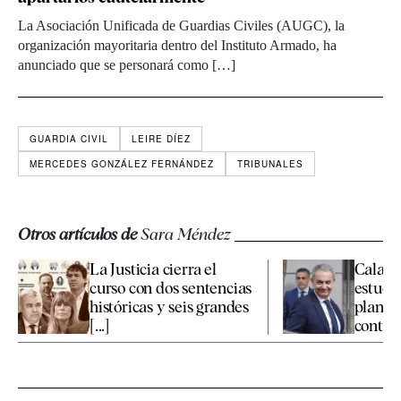
La Asociación Unificada de Guardias Civiles (AUGC), la
organización mayoritaria dentro del Instituto Armado, ha
anunciado que se personará como […]
GUARDIA CIVIL
LEIRE DÍEZ
MERCEDES GONZÁLEZ FERNÁNDEZ
TRIBUNALES
Otros artículos de
Sara Méndez
La Justicia cierra el
Calama
curso con dos sentencias
estudia
históricas y seis grandes
plante
[...]
contra e