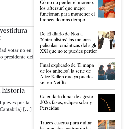
Cómo no perder el moreno:
los 'aftersun' que mejor
funcionan para mantener el
bronceado más tiempo
nvestidura
De 'El diario de Noa' a
C
'Materialistas': las mejores
películas románticas del siglo
dad votar no en
XXI que no te puedes perder
o presidente del
Final explicado de 'El mapa
de los anhelos', la serie de
Alice Kellen que ya puedes
ver en Netflix
 historia
Calendario lunar de agosto
 jueves por la
2026: fases, eclipse solar y
Perseidas
(Cantabria) […]
Trucos caseros para quitar
las manchas negras de las