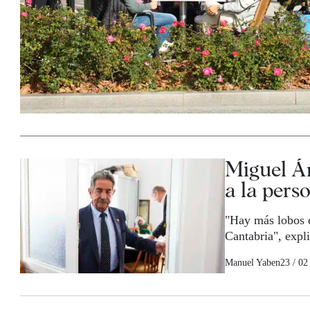
Miguel Áng
a la pers
"Hay más lobos q
Cantabria", expli
Manuel Yaben
23 / 02