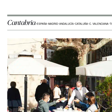
Cantabria
ESPAÑA
MADRID
ANDALUCÍA
CATALUÑA
C. VALENCIANA
T