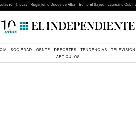
culas románticas
Regimiento Duque de Alba
Trump El Sayed
Laureano Oubiña
CIA
SOCIEDAD
GENTE
DEPORTES
TENDENCIAS
TELEVISIÓN
ARTÍCULOS