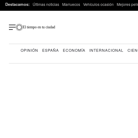
Destacamos:
Últimas noticias
Marruecos
Vehículos ocasión
Mejores pelí
El tiempo en tu ciudad
OPINIÓN
ESPAÑA
ECONOMÍA
INTERNACIONAL
CIEN