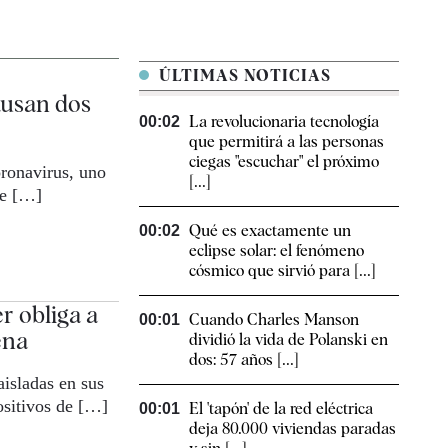
ÚLTIMAS NOTICIAS
ausan dos
La revolucionaria tecnología
00:02
que permitirá a las personas
ciegas "escuchar" el próximo
oronavirus, uno
[...]
ue […]
Qué es exactamente un
00:02
eclipse solar: el fenómeno
cósmico que sirvió para [...]
r obliga a
Cuando Charles Manson
00:01
ena
dividió la vida de Polanski en
dos: 57 años [...]
isladas en sus
ositivos de […]
El 'tapón' de la red eléctrica
00:01
deja 80.000 viviendas paradas