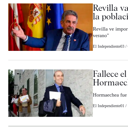
Revilla v
la pobla
Revilla ve impor
verano"
El Independiente
03 /
Fallece e
Hormaec
Hormaechea fue p
El Independiente
01 /