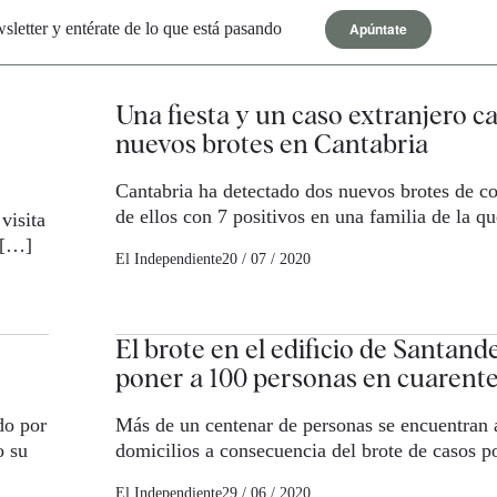
Apúntate
letter y entérate de lo que está pasando
Una fiesta y un caso extranjero c
nuevos brotes en Cantabria
Cantabria ha detectado dos nuevos brotes de c
de ellos con 7 positivos en una familia de la q
visita
 […]
El Independiente
20 / 07 / 2020
El brote en el edificio de Santande
poner a 100 personas en cuarent
do por
Más de un centenar de personas se encuentran a
o su
domicilios a consecuencia del brote de casos p
El Independiente
29 / 06 / 2020