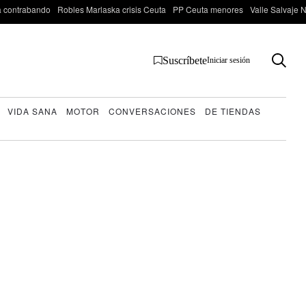
 contrabando
Robles Marlaska crisis Ceuta
PP Ceuta menores
Valle Salvaje N
Suscríbete
Iniciar sesión
VIDA SANA
MOTOR
CONVERSACIONES
DE TIENDAS