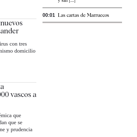
y sin [...]
Las cartas de Marruecos
00:01
s nuevos
tander
rus con tres
mismo domicilio
va
000 vascos a
émica que
dan que se
ne y prudencia