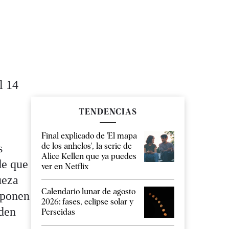
l 14
TENDENCIAS
Final explicado de 'El mapa
de los anhelos', la serie de
s
Alice Kellen que ya puedes
de que
ver en Netflix
ueza
Calendario lunar de agosto
uponen
2026: fases, eclipse solar y
den
Perseidas