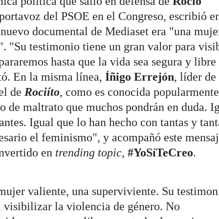
nica política que salió en defensa de
Rocío
 portavoz del PSOE en el Congreso, escribió e
el nuevo documental de Mediaset era "una muje
". "Su testimonio tiene un gran valor para visib
pararemos hasta que la vida sea segura y libre
tó. En la misma línea,
Íñigo Errejón
, líder d
 el de
Rociíto
, como es conocida popularment
io de maltrato que muchos pondrán en duda. I
ntes. Igual que lo han hecho con tantas y tant
cesario el feminismo", y acompañó este mensa
onvertido en
trending topic
,
#YoSíTeCreo
.
ujer valiente, una superviviente. Su testimon
 visibilizar la violencia de género. No