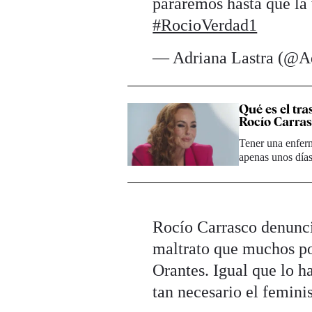
pararemos hasta que la 
#RocioVerdad1
— Adriana Lastra (@Ad
Qué es el tr
Rocío Carra
Tener una enfer
apenas unos día
Rocío Carrasco denunci
maltrato que muchos po
Orantes. Igual que lo h
tan necesario el femin