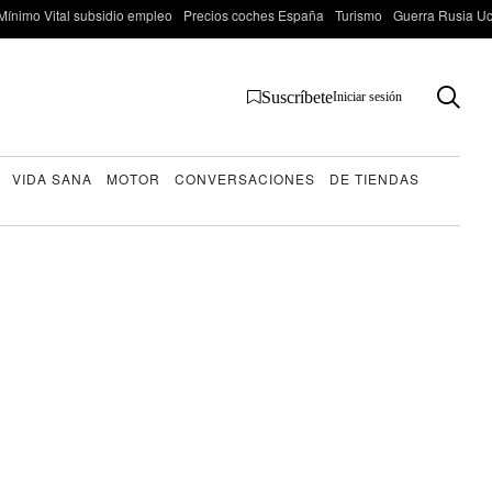
Mínimo Vital subsidio empleo
Precios coches España
Turismo
Guerra Rusia Ucr
Suscríbete
Iniciar sesión
VIDA SANA
MOTOR
CONVERSACIONES
DE TIENDAS