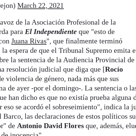
rejon)
March 22, 2021
avoz de la Asociación Profesional de la
rda para
El Independiente
que "esto de
 con
Juana Rivas
", que finalmente terminó
 la espera de que el Tribunal Supremo emita e
obre la sentencia de la Audiencia Provincial de
a resolución judicial que diga que [
Rocío
de violencia de género, nada más que sus
ma de ayer -por el domingo-. La sentencia o la
que han dicho es que no existía prueba alguna 
r eso se acordó el sobreseimiento", indica la j
 Barco, las declaraciones de estos políticos s
or" de
Antonio David Flores
que, además, elu
 de inocencia".