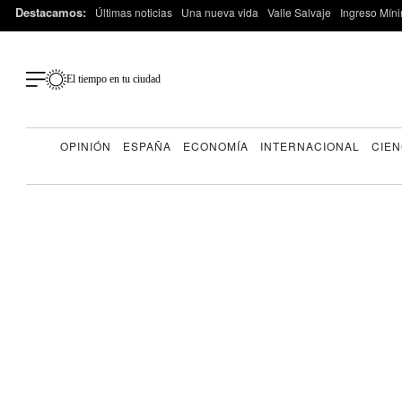
Destacamos:
Últimas noticias
Una nueva vida
Valle Salvaje
Ingreso Míni
El tiempo en tu ciudad
OPINIÓN
ESPAÑA
ECONOMÍA
INTERNACIONAL
CIEN