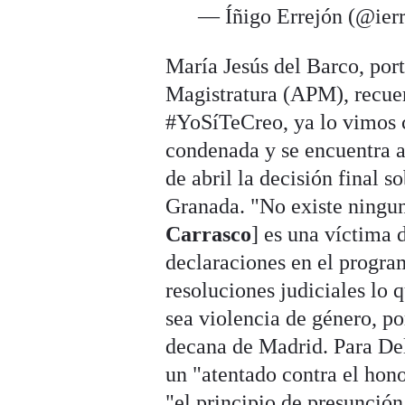
— Íñigo Errejón (@ier
María Jesús del Barco, port
Magistratura (APM), recue
#YoSíTeCreo, ya lo vimos
condenada y se encuentra a
de abril la decisión final s
Granada. "No existe ningun
Carrasco
] es una víctima 
declaraciones en el progra
resoluciones judiciales lo 
sea violencia de género, po
decana de Madrid. Para Del
un "atentado contra el hon
"el principio de presunción