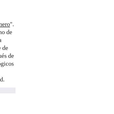
nero
".
no de
a
e de
és de
ógicos
d.