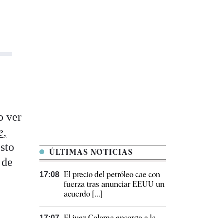
o ver
e
,
sto
ÚLTIMAS NOTICIAS
 de
El precio del petróleo cae con
17:08
fuerza tras anunciar EEUU un
acuerdo [...]
El juez Calama encarga a la
17:07