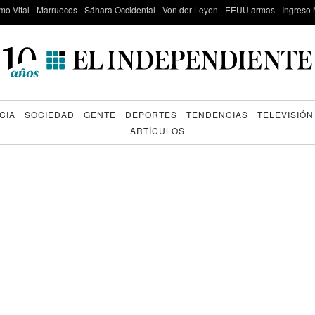
mo Vital
Marruecos
Sáhara Occidental
Von der Leyen
EEUU armas
Ingreso 
CIA
SOCIEDAD
GENTE
DEPORTES
TENDENCIAS
TELEVISIÓN
ARTÍCULOS