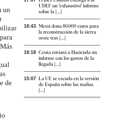
UDEF un "exhaustivo" informe
n un
sobre la [...]
r
Messi dona 80.000 euros para
16:43
ilizar
la reconstrucción de la sierra
 para
oeste tras [...]
e Más
Ceuta enviará a Hacienda un
16:18
e
informe con los gastos de la
gual
llegada [...]
as
La UE se escuda en la versión
15:07
je de
de España sobre las mafias
[...]
io