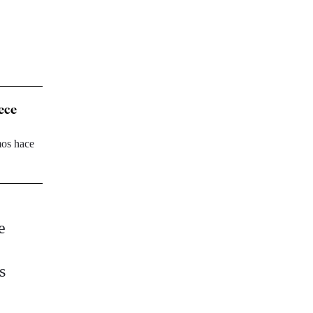
ece
mos hace
e
s