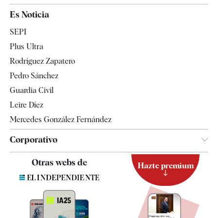
España
Es Noticia
Economía
SEPI
Internacional
Plus Ultra
Gente
Rodríguez Zapatero
Televisión
Pedro Sánchez
Tendencias
Guardia Civil
Leire Díez
Mercedes González Fernández
Corporativo
Contacto
Otras webs de
Hazte premium
Suscripción
Newsletter
Apps
Quiénes somos