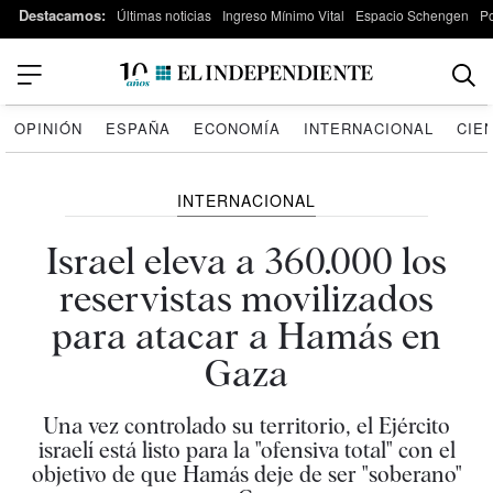
Destacamos:
Últimas noticias
Ingreso Mínimo Vital
Espacio Schengen
P
OPINIÓN
ESPAÑA
ECONOMÍA
INTERNACIONAL
CIE
INTERNACIONAL
Israel eleva a 360.000 los
reservistas movilizados
para atacar a Hamás en
Gaza
Una vez controlado su territorio, el Ejército
israelí está listo para la "ofensiva total" con el
objetivo de que Hamás deje de ser "soberano"