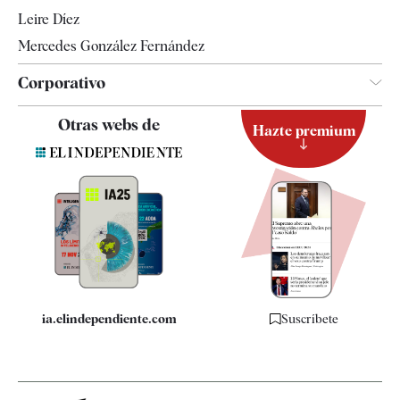
Leire Díez
Mercedes González Fernández
Corporativo
Contacto
Otras webs de
Hazte premium
Suscripción
Newsletter
Apps
Quiénes somos
Especificaciones
ia.elindependiente.com
Suscríbete