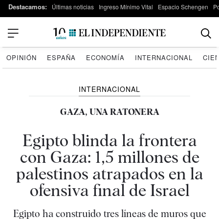
Destacamos:
Últimas noticias
Ingreso Mínimo Vital
Espacio Schengen
P
OPINIÓN
ESPAÑA
ECONOMÍA
INTERNACIONAL
CIE
INTERNACIONAL
GAZA, UNA RATONERA
Egipto blinda la frontera
con Gaza: 1,5 millones de
palestinos atrapados en la
ofensiva final de Israel
Egipto ha construido tres líneas de muros que