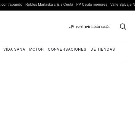
 contrabando
Robles Marlaska crisis Ceuta
PP Ceuta menores
Valle Salvaje N
Suscríbete
Iniciar sesión
VIDA SANA
MOTOR
CONVERSACIONES
DE TIENDAS