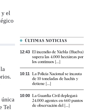
 y el
tégico
ÚLTIMAS NOTICIAS
El incendio de Niebla (Huelva)
12:43
supera las 4.000 hectáreas por
los continuos [...]
 la
La Policía Nacional se incauta
10:11
rios.
de 10 toneladas de hachís y
o
detiene [...]
La Guardia Civil deplegará
10:00
a única
24.000 agentes en 660 puntos
de observación del [...]
e Tel