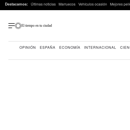
Destacamos:
Últimas noticias
Marruecos
Vehículos ocasión
Mejores pelí
El tiempo en tu ciudad
OPINIÓN
ESPAÑA
ECONOMÍA
INTERNACIONAL
CIEN