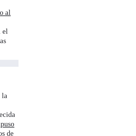
o al
 el
ias
 la
e
lecida
upuso
os de