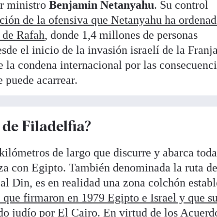
er ministro
Benjamin Netanyahu
. Su control
ción de la ofensiva que Netanyahu ha ordenad
d de Rafah
, donde 1,4 millones de personas
e el inicio de la invasión israelí de la Franja
e la condena internacional por las consecuenc
e puede acarrear.
 de Filadelfia?
 kilómetros de largo que discurre y abarca toda
aza con Egipto. También denominada la ruta d
h al Din, es en realidad una zona colchón estab
z que firmaron en 1979 Egipto e Israel y que s
do judío por El Cairo
. En virtud de los Acuerd