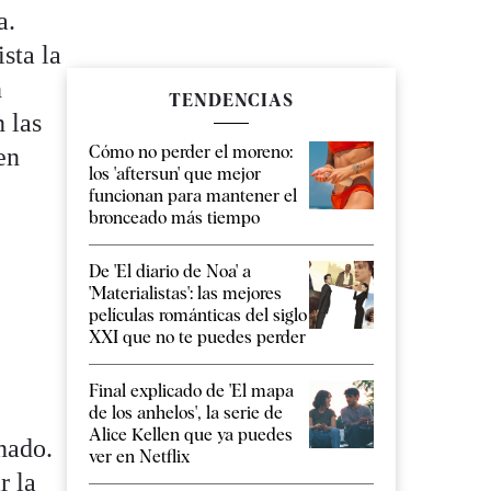
a.
sta la
n
TENDENCIAS
 las
Cómo no perder el moreno:
en
los 'aftersun' que mejor
funcionan para mantener el
bronceado más tiempo
De 'El diario de Noa' a
'Materialistas': las mejores
películas románticas del siglo
XXI que no te puedes perder
Final explicado de 'El mapa
de los anhelos', la serie de
Alice Kellen que ya puedes
nado.
ver en Netflix
r la