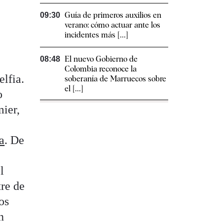
Guía de primeros auxilios en
09:30
verano: cómo actuar ante los
incidentes más [...]
El nuevo Gobierno de
08:48
Colombia reconoce la
elfia.
soberanía de Marruecos sobre
el [...]
o
mier,
a
. De
l
tre de
os
n