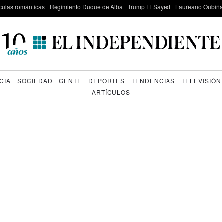
culas románticas
Regimiento Duque de Alba
Trump El Sayed
Laureano Oubiña
CIA
SOCIEDAD
GENTE
DEPORTES
TENDENCIAS
TELEVISIÓN
ARTÍCULOS