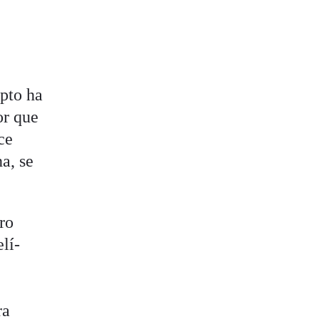
ipto ha
or que
ce
na, se
ro
elí-
ra