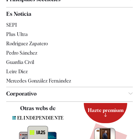
España
Es Noticia
Economía
SEPI
Internacional
Plus Ultra
Gente
Rodríguez Zapatero
Televisión
Pedro Sánchez
Tendencias
Guardia Civil
Leire Díez
Mercedes González Fernández
Corporativo
Contacto
Otras webs de
Hazte premium
Suscripción
Newsletter
Apps