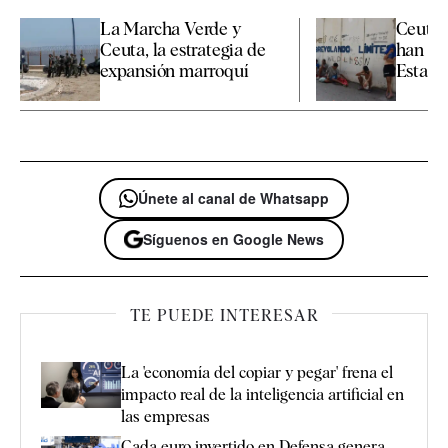
La Marcha Verde y
Ceuta 
Ceuta, la estrategia de
han sid
expansión marroquí
Estado
Únete al canal de Whatsapp
Síguenos en Google News
TE PUEDE INTERESAR
La 'economía del copiar y pegar' frena el
impacto real de la inteligencia artificial en
las empresas
Cada euro invertido en Defensa genera