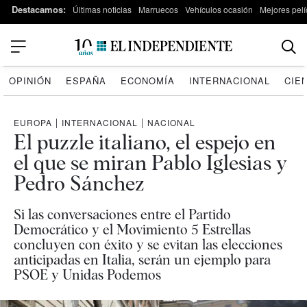
Destacamos:
Últimas noticias
Marruecos
Vehículos ocasión
Mejores pelí
OPINIÓN
ESPAÑA
ECONOMÍA
INTERNACIONAL
CIE
EUROPA
|
INTERNACIONAL
|
NACIONAL
El puzzle italiano, el espejo en
el que se miran Pablo Iglesias y
Pedro Sánchez
Si las conversaciones entre el Partido
Democrático y el Movimiento 5 Estrellas
concluyen con éxito y se evitan las elecciones
anticipadas en Italia, serán un ejemplo para
PSOE y Unidas Podemos