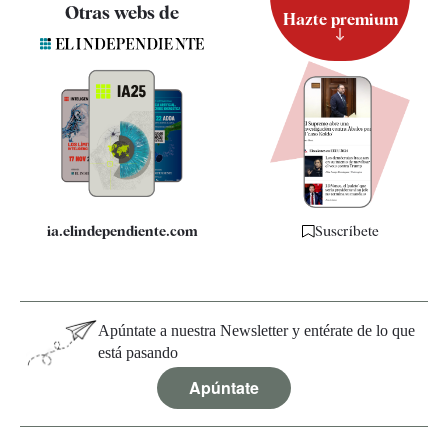
Contacto
Otras webs de
Hazte premium
Suscripción
Newsletter
Apps
Quiénes somos
Especificaciones
ia.elindependiente.com
Suscríbete
Apúntate a nuestra Newsletter y entérate de lo que
está pasando
Apúntate