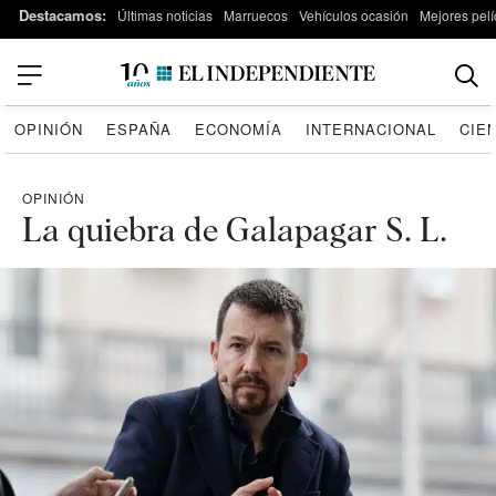
Destacamos:
Últimas noticias
Marruecos
Vehículos ocasión
Mejores pelí
OPINIÓN
ESPAÑA
ECONOMÍA
INTERNACIONAL
CIE
OPINIÓN
La quiebra de Galapagar S. L.