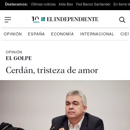
Destacamos:
Últimas noticias
Aída Bao
Fed Banco Santander
En tierra 
OPINIÓN
ESPAÑA
ECONOMÍA
INTERNACIONAL
CIE
OPINIÓN
EL GOLPE
Cerdán, tristeza de amor