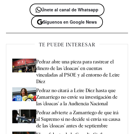
Únete al canal de Whatsapp
Síguenos en Google News
TE PUEDE INTERESAR
Pedraz abre una pieza para rastrear el
dinero de las 'cloacas' en cuentas
vinculadas al PSOE y al entorno de Leire
Díez
Pedraz no citará a Leire Díez hasta que
Zamarriego no envíe su investigación de
las 'cloacas' a la Audiencia Nacional
Pedraz advierte a Zamarriego de que irá
al Supremo si no decide si envía su causa
de las 'cloacas' antes de septiembre