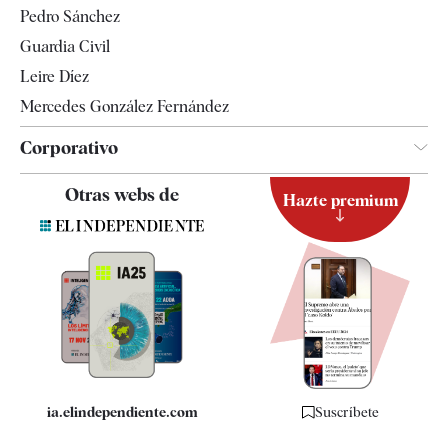
Pedro Sánchez
Tendencias
Guardia Civil
Leire Díez
Mercedes González Fernández
Corporativo
Contacto
Otras webs de
Hazte premium
Suscripción
Newsletter
Apps
Quiénes somos
Especificaciones
ia.elindependiente.com
Suscríbete