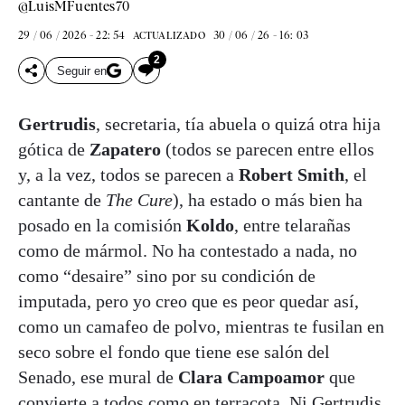
@LuisMFuentes70
29 / 06 / 2026 - 22: 54
30 / 06 / 26 - 16: 03
ACTUALIZADO
2
Seguir en
Gertrudis
, secretaria, tía abuela o quizá otra hija
gótica de
Zapatero
(todos se parecen entre ellos
y, a la vez, todos se parecen a
Robert Smith
, el
cantante de
The Cure
), ha estado o más bien ha
posado en la comisión
Koldo
, entre telarañas
como de mármol. No ha contestado a nada, no
como “desaire” sino por su condición de
imputada, pero yo creo que es peor quedar así,
como un camafeo de polvo, mientras te fusilan en
seco sobre el fondo que tiene ese salón del
Senado, ese mural de
Clara Campoamor
que
convierte a todos como en terracota. Ni Gertrudis