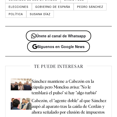
ELECCIONES
GOBIERNO DE ESPAÑA
PEDRO SÁNCHEZ
POLÍTICA
SUSANA DÍAZ
Únete al canal de Whatsapp
Síguenos en Google News
TE PUEDE INTERESAR
Sánchez mantiene a Cabezón en la
cúpula pero Moncloa avisa: "No le
temblará el pulso" si hay "algo turbio"
Cabezón, el "agente doble" al que Sánchez
aupó al aparato tras la caída de Cerdán y
ahora señalado por elusión de impuestos