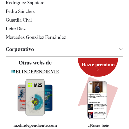
Rodríguez Zapatero
Televisión
Pedro Sánchez
Tendencias
Guardia Civil
Leire Díez
Mercedes González Fernández
Corporativo
Contacto
Otras webs de
Hazte premium
Suscripción
Newsletter
Apps
Quiénes somos
Especificaciones
ia.elindependiente.com
Suscríbete