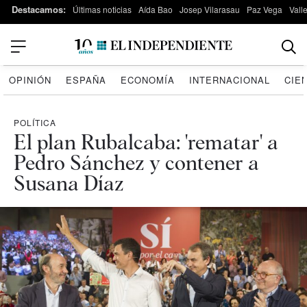
Destacamos:
Últimas noticias
Aída Bao
Josep Vilarasau
Paz Vega
Vall
OPINIÓN
ESPAÑA
ECONOMÍA
INTERNACIONAL
CIE
POLÍTICA
El plan Rubalcaba: 'rematar' a
Pedro Sánchez y contener a
Susana Díaz