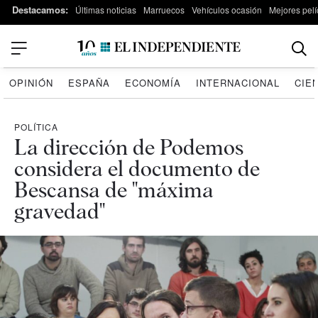
Destacamos:
Últimas noticias
Marruecos
Vehículos ocasión
Mejores pelí
OPINIÓN
ESPAÑA
ECONOMÍA
INTERNACIONAL
CIE
POLÍTICA
La dirección de Podemos
considera el documento de
Bescansa de "máxima
gravedad"