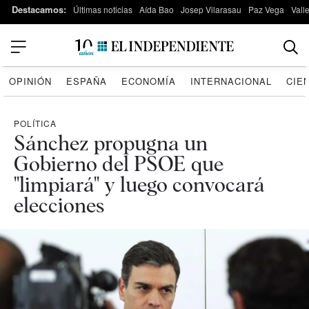
Destacamos:
Últimas noticias
Aída Bao
Josep Vilarasau
Paz Vega
Vall
OPINIÓN
ESPAÑA
ECONOMÍA
INTERNACIONAL
CIE
POLÍTICA
Sánchez propugna un
Gobierno del PSOE que
"limpiará" y luego convocará
elecciones