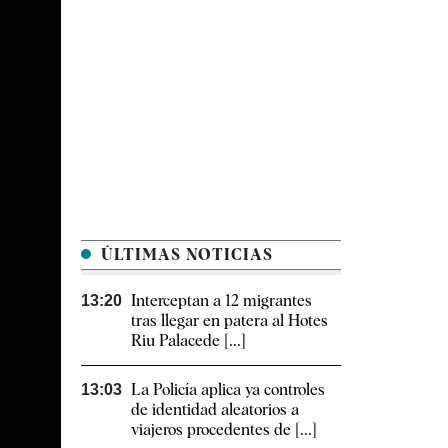
ÚLTIMAS NOTICIAS
Interceptan a 12 migrantes
13:20
tras llegar en patera al Hotes
Riu Palacede [...]
La Policía aplica ya controles
13:03
de identidad aleatorios a
viajeros procedentes de [...]