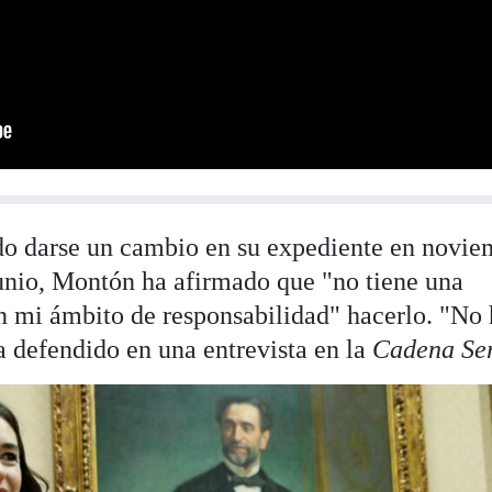
o darse un cambio en su expediente en novie
unio, Montón ha afirmado que "no tiene una
en mi ámbito de responsabilidad" hacerlo. "No
a defendido en una entrevista en la
Cadena Se