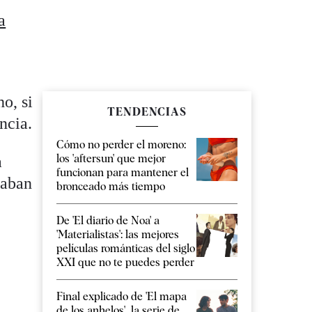
a
o, si
TENDENCIAS
ncia.
Cómo no perder el moreno:
los 'aftersun' que mejor
a
funcionan para mantener el
taban
bronceado más tiempo
De 'El diario de Noa' a
'Materialistas': las mejores
películas románticas del siglo
XXI que no te puedes perder
Final explicado de 'El mapa
de los anhelos', la serie de