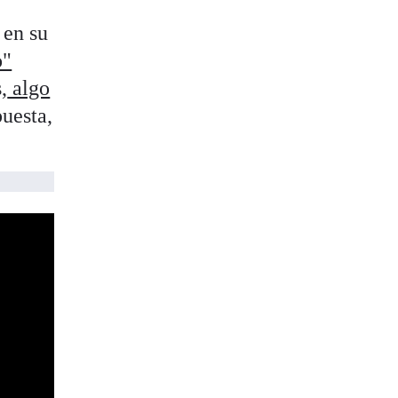
 en su
o"
,
algo
uesta,