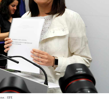
ter. |
EFE