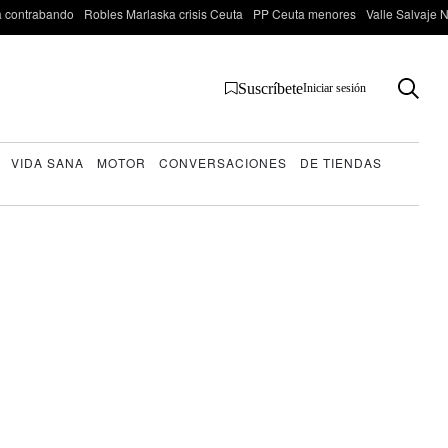
 contrabando
Robles Marlaska crisis Ceuta
PP Ceuta menores
Valle Salvaje N
Suscríbete
Iniciar sesión
VIDA SANA
MOTOR
CONVERSACIONES
DE TIENDAS