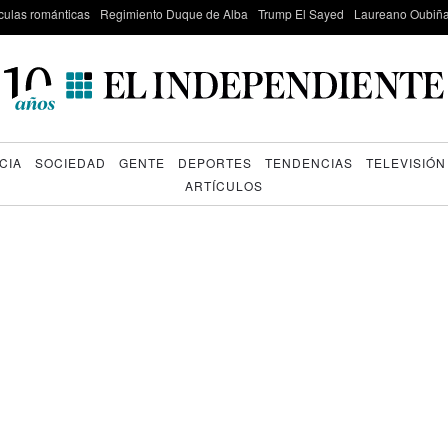
culas románticas
Regimiento Duque de Alba
Trump El Sayed
Laureano Oubiña
CIA
SOCIEDAD
GENTE
DEPORTES
TENDENCIAS
TELEVISIÓN
ARTÍCULOS