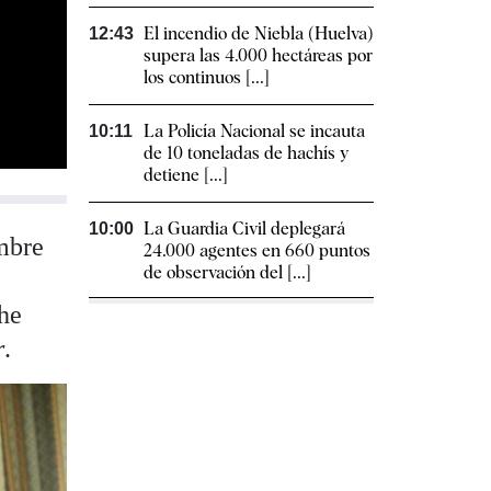
El incendio de Niebla (Huelva)
12:43
supera las 4.000 hectáreas por
los continuos [...]
La Policía Nacional se incauta
10:11
de 10 toneladas de hachís y
detiene [...]
La Guardia Civil deplegará
10:00
mbre
24.000 agentes en 660 puntos
de observación del [...]
 he
r
.