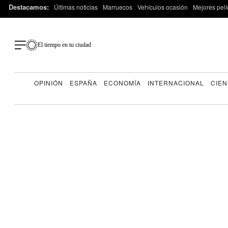
Destacamos:
Últimas noticias
Marruecos
Vehículos ocasión
Mejores pelí
El tiempo en tu ciudad
OPINIÓN
ESPAÑA
ECONOMÍA
INTERNACIONAL
CIEN