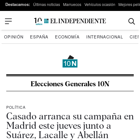
Destacamos:
Últimas noticias
Marruecos
Vehículos ocasión
Mejores pelí
OPINIÓN
ESPAÑA
ECONOMÍA
INTERNACIONAL
CIE
Elecciones Generales 10N
POLÍTICA
Casado arranca su campaña en
Madrid este jueves junto a
Suárez, Lacalle y Abellán