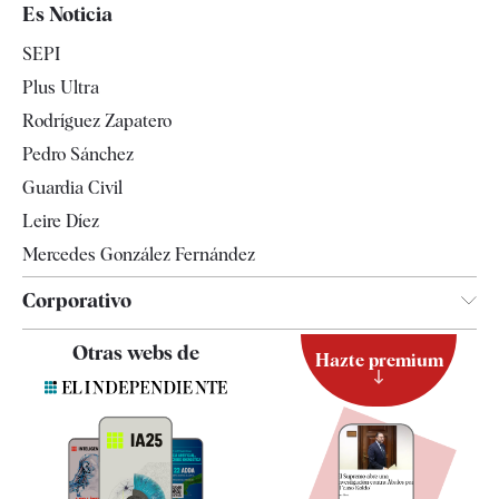
España
Es Noticia
Economía
SEPI
Internacional
Plus Ultra
Gente
Rodríguez Zapatero
Televisión
Pedro Sánchez
Tendencias
Guardia Civil
Leire Díez
Mercedes González Fernández
Corporativo
Contacto
Otras webs de
Hazte premium
Suscripción
Newsletter
Apps
Quiénes somos