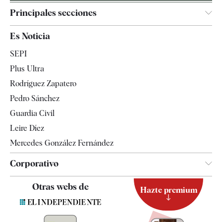
Principales secciones
España
Es Noticia
Economía
SEPI
Internacional
Plus Ultra
Gente
Rodríguez Zapatero
Televisión
Pedro Sánchez
Tendencias
Guardia Civil
Leire Díez
Mercedes González Fernández
Corporativo
Contacto
Otras webs de
Hazte premium
Suscripción
Newsletter