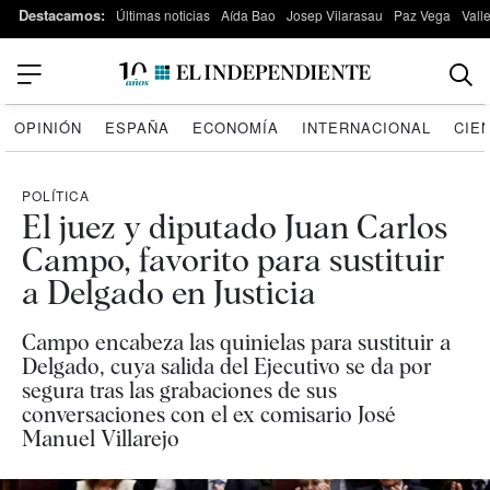
Destacamos:
Últimas noticias
Aída Bao
Josep Vilarasau
Paz Vega
Vall
OPINIÓN
ESPAÑA
ECONOMÍA
INTERNACIONAL
CIE
POLÍTICA
El juez y diputado Juan Carlos
Campo, favorito para sustituir
a Delgado en Justicia
Campo encabeza las quinielas para sustituir a
Delgado, cuya salida del Ejecutivo se da por
segura tras las grabaciones de sus
conversaciones con el ex comisario José
Manuel Villarejo