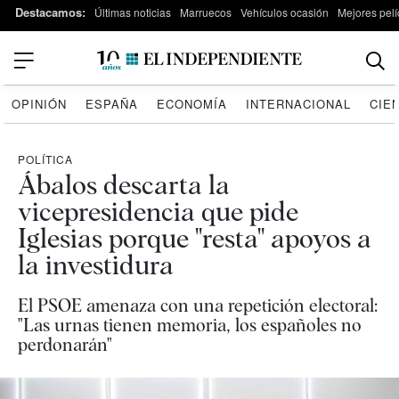
Destacamos:
Últimas noticias
Marruecos
Vehículos ocasión
Mejores pelí
OPINIÓN
ESPAÑA
ECONOMÍA
INTERNACIONAL
CIE
POLÍTICA
Ábalos descarta la
vicepresidencia que pide
Iglesias porque "resta" apoyos a
la investidura
El PSOE amenaza con una repetición electoral:
"Las urnas tienen memoria, los españoles no
perdonarán"