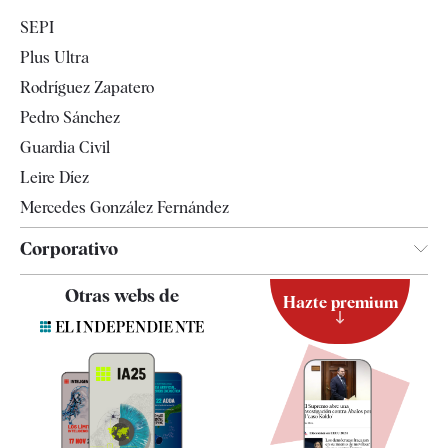
Economía
SEPI
Internacional
Plus Ultra
Gente
Rodríguez Zapatero
Televisión
Pedro Sánchez
Tendencias
Guardia Civil
Leire Díez
Mercedes González Fernández
Corporativo
Contacto
Otras webs de
Hazte premium
Suscripción
Newsletter
Apps
Quiénes somos
Especificaciones